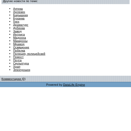
Другие новости по теме:
Аптека
Арлекин
Барышник
Буханка
Грех
Драматург
Дубинка
Завод
Интрига
Мадонна
Макароны
Мрамор
Освящение
Побелка
Полиция, полицейский
Помост
Почта
Скульптура
Храп
Электрошок
Комментарии (0)
Powered by
DataLife Engine