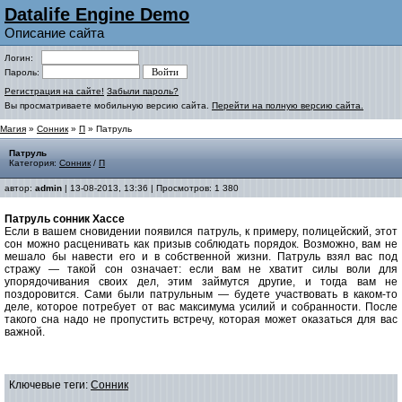
Datalife Engine Demo
Описание сайта
Логин:
Пароль:
Регистрация на сайте!
Забыли пароль?
Вы просматриваете мобильную версию сайта.
Перейти на полную версию сайта.
Магия
»
Сонник
»
П
» Патруль
Патруль
Категория:
Сонник
/
П
автор:
admin
| 13-08-2013, 13:36 | Просмотров: 1 380
Патруль cонник Хассе
Если в вашем сновидении появился патруль, к примеру, полицейский, этот
сон можно расценивать как призыв соблюдать порядок. Возможно, вам не
мешало бы навести его и в собственной жизни. Патруль взял вас под
стражу — такой сон означает: если вам не хватит силы воли для
упорядочивания своих дел, этим займутся другие, и тогда вам не
поздоровится. Сами были патрульным — будете участвовать в каком-то
деле, которое потребует от вас максимума усилий и собранности. После
такого сна надо не пропустить встречу, которая может оказаться для вас
важной.
Ключевые теги:
Сонник