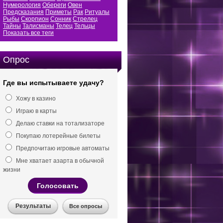
Нумерология
Обереги
Овен
Предсказания
Приметы
Рак
Ритуалы
Рыбы
Скорпион
Сонник
Стрелец
Тайны
Талисманы
Телец
Тельцы
Показать все теги
Опрос
Где вы испытываете удачу?
Хожу в казино
Играю в карты
Делаю ставки на тотализаторе
Покупаю лотерейные билеты
Предпочитаю игровые автоматы
Мне хватает азарта в обычной
жизни
Голосовать
Результаты
Все опросы