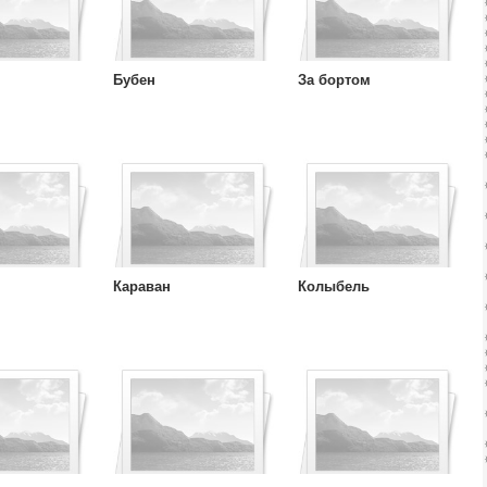
Бубен
За бортом
Караван
Колыбель