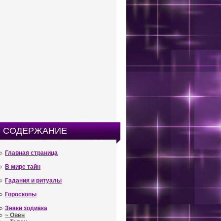
СОДЕРЖАНИЕ
☼
Главная страница
☼
В мире тайн
☼
Гадания и ритуалы
☼
Гороскопы
☼
Знаки зодиака
☼
~ Овен