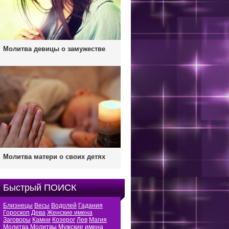
Молитва девицы о замужестве
Молитва матери о своих детях
Быстрый ПОИСК
Близнецы
Весы
Водолей
Гадания
Гороскоп
Дева
Женские имена
Заговоры
Камни
Козерог
Лев
Магия
Молитва
Молитвы
Мужские имена