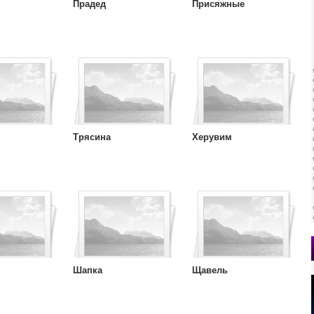
Прадед
Присяжные
Трясина
Херувим
Шапка
Щавель