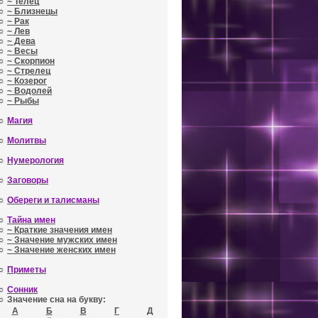
☼
~ Телец
☼
~ Близнецы
☼
~ Рак
☼
~ Лев
☼
~ Дева
☼
~ Весы
☼
~ Скорпион
☼
~ Стрелец
☼
~ Козерог
☼
~ Водолей
☼
~ Рыбы
☼
Магия
☼
Молитвы
☼
Нумерология
☼
Заговоры
☼
Обереги и талисманы
☼
Тайна имен
☼
~ Краткие значения имен
☼
~ Значение мужских имен
☼
~ Значение женских имен
☼
Приметы
☼
Сонник
☼ Значение сна на букву:
А
Б
В
Г
Д