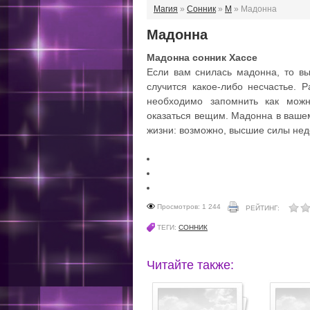
Магия
»
Сонник
»
М
» Мадонна
Мадонна
Мадонна cонник Хассе
Если вам снилась мадонна, то вы
случится какое-либо несчастье. 
необходимо запомнить как мож
оказаться вещим. Мадонна в вашем
жизни: возможно, высшие силы не
Просмотров: 1 244
РЕЙТИНГ:
ТЕГИ:
СОННИК
Читайте также: