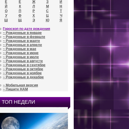
Е
Ё
Ж
З
И
Й
К
Л
М
Н
О
П
Р
С
Т
У
Ф
Х
Ц
Ч
Ш
Щ
Э
Ю
Я
☼
Гороскоп по дате рождения
☼
~ Рожденные в январе
☼
~ Рожденные в феврале
☼
~ Рожденные в марте
☼
~ Рожденные в апреле
☼
~ Рожденные в мае
☼
~ Рожденные в июне
☼
~ Рожденные в июле
☼
~ Рожденные в августе
☼
~ Рожденные в сентябре
☼
~ Рожденные в октябре
☼
~ Рожденные в ноябре
☼
~ Рожденные в декабре
☼
~ Мобильная версия
☼
~ Пишите НАМ
ТОП НЕДЕЛИ