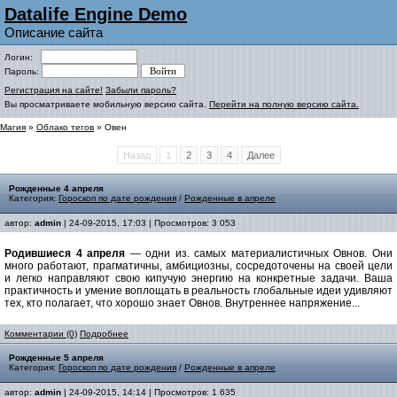
Datalife Engine Demo
Описание сайта
Логин:
Пароль:
Регистрация на сайте!
Забыли пароль?
Вы просматриваете мобильную версию сайта.
Перейти на полную версию сайта.
Магия
»
Облако тегов
» Овен
Назад
1
2
3
4
Далее
Рожденные 4 апреля
Категория:
Гороскоп по дате рождения
/
Рожденные в апреле
автор:
admin
| 24-09-2015, 17:03 | Просмотров: 3 053
Родившиеся 4 апреля
— одни из. самых материалистичных Овнов. Они
много работают, прагматичны, амбициозны, сосредоточены на своей цели
и легко направляют свою кипучую энергию на конкретные задачи. Ваша
практичность и умение воплощать в реальность глобальные идеи удивляют
тех, кто полагает, что хорошо знает Овнов. Внутреннее напряжение...
Комментарии (0)
Подробнее
Рожденные 5 апреля
Категория:
Гороскоп по дате рождения
/
Рожденные в апреле
автор:
admin
| 24-09-2015, 14:14 | Просмотров: 1 635