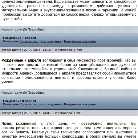
целеустремленные деятели. Ваше счастье может зависеть от способности
удерживать равновесие между стремлением добиться успеха в
материальном мире и внутренним желанием покоя и гармонии. В любой
профессии вы хотите добраться до самого верха, однако готовы свернуть с
пути, чтобы...
Комментарии (0)
Подробнее
Рожденные 7 апреля
Категория:
Гороскоп по дате рождения
/
Рожденные в апреле
автор:
admin
| 22-09-2015, 14:10 | Просмотров: 1 709
Рожденные 7 апреля
воплощают в себе множество противоречий. Кто вы
— воин или мистик, активный борец за свои убеждения или духовный
отшельник, стремящийся к уединению? Связанные с богиней войны и
мудрости Афиной, родившиеся 7 апреля представляют собой любопытное
сочетание прямолинейного деятеля и созерцательного ученого. Ваше
умение...
Комментарии (0)
Подробнее
Рожденные 8 апреля
Категория:
Гороскоп по дате рождения
/
Рожденные в апреле
автор:
admin
| 21-09-2015, 14:07 | Просмотров: 1 607
Люди, рожденные в этот день, — чрезвычайно деятельны. Вы
рассматриваете жизнь как серию стоящих перед вами задач и намерены
все их решить. Реализуя свои творческие способности или выступая в
качестве руководителя большой корпорации, в обоих случаях вы умеете