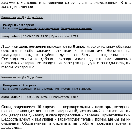
заслужить уважение и гармонично сотрудничать с окружающими. В вас
живет динамичное...
Комментарии (0)
Подробнее
Рожденные 9 апреля
Категория:
Гороскоп по дате рождения
/
Рожденные в апреле
автор:
admin
| 20-09-2015, 13:56 | Просмотров: 1 712
Люди, чей
день рождения
приходится на
9 апреля
, удивительным образом
сочетают в себе харизму, артистизм и сильный дух. Несмотря на
самоуверенность, в глубине души вы больше поэт, чем воин.
Сострадательная и добрая природа может сделать вас мишенью
слезливых историй. Великодушный борец за правду и справедливость, вы
готовы бесстрашно...
Комментарии (0)
Подробнее
Рожденные 10 апреля
Категория:
Гороскоп по дате рождения
/
Рожденные в апреле
автор:
admin
| 19-09-2015, 13:52 | Просмотров: 1 816
Овны, родившиеся 10 апреля
, — первопроходцы и новаторы, всегда на
шаг опережающие остальных. Энергичный, деятельный и отважный, вы
олицетворяете динамику и силу прогрессивных перемен. Приветливость и
щедрость влекут к вам людей и гарантируют теплый прием, где бы вы ни
оказались. Общительный и открытый, вы любите проводить время в
дружеских...