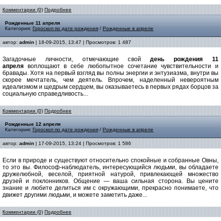
Комментарии (0)
Подробнее
Рожденные 11 апреля
Категория:
Гороскоп по дате рождения
/
Рожденные в апреле
автор:
admin
| 18-09-2015, 13:47 | Просмотров: 1 487
Загадочные личности, отмечающие свой
день рождения 11
апреля
воплощают в себе любопытное сочетание чувствительности и
бравады. Хотя на первый взгляд вы полны энергии и энтузиазма, внутри вы
скорее мечтатель, чем деятель. Впрочем, наделенный невероятным
идеализмом и щедрым сердцем, вы оказываетесь в первых рядах борцов за
социальную справедливость...
Комментарии (0)
Подробнее
Рожденные 12 апреля
Категория:
Гороскоп по дате рождения
/
Рожденные в апреле
автор:
admin
| 17-09-2015, 13:24 | Просмотров: 1 586
Если в природе и существуют относительно спокойные и собранные Овны,
то это вы. Философ-наблюдатель, интересующийся людьми, вы обладаете
дружелюбной, веселой, приятной натурой, привлекающей множество
друзей и поклонников. Общение — ваша сильная сторона. Вы цените
знание и любите делиться им с окружающими, прекрасно понимаете, что
движет другими людьми, и можете заметить даже...
Комментарии (0)
Подробнее