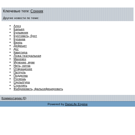
Ключевые теги:
Сонник
Другие новости по теме:
Алоэ
Барьер
Булыжник
Бунтовать, бунт
Буханка
Вихрь
Дефицит
Дог
Квартира
Ложа театральная
Манекен
Мучение, муки
Нить, нитка
Отвращение
Патруль
Подделка
Роскошь
Скульптура
Стрелять
Фабриковать, фальсифицировать
Комментарии (0)
Powered by
DataLife Engine