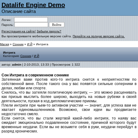
Datalife Engine Demo
Описание сайта
Логин:
Пароль:
Регистрация на сайте!
Забыли пароль?
Вы просматриваете мобильную версию сайта.
Перейти на полную версию сайта.
Магия
»
Сонник
»
И Й
» Интрига
Интрига
Категория:
Сонник
/
И Й
автор:
admin
| 2-10-2013, 13:33 | Просмотров: 1 322
Сон Интрига в современном соннике
Затеянная вами против кого-то интрига снится к неприятностям по
собственной вине. После такого сна у вас появятся сильные соперники в
делах, любви или спорте.
Снилось, что вы затеяли политическую интригу, — это можно расценивать
как призыв мыслить более широко, выходить на новые рубежи в своей
деятельности, пуская в ход дипломатические приемы.
Плели интриги при чьем-то активном участии — значит, для успеха вам не
хватает единомышленников. Возможно, свои идеи вы продвигаете
недостаточно смело.
Если снится, что вы стали жертвой какой-либо интриги, то наяву вас
ожидает эмоционально подавленное состояние, причиной которого будут
временные неудачи. Если вы не возьмете себя в руки, неудачи перейдут в
разряд хронических.