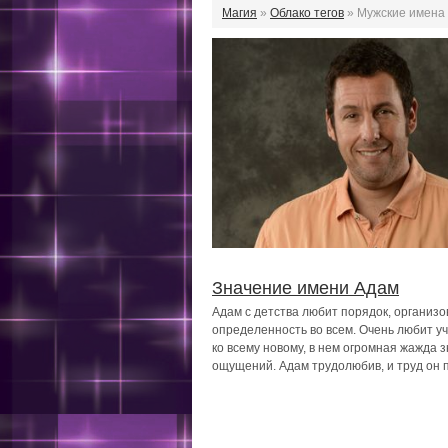
Магия
»
Облако тегов
» Мужские имена
Значение имени Адам
Адам с детства любит порядок, организо
определенность во всем. Очень любит уч
ко всему новому, в нем огромная жажда 
ощущений. Адам трудолюбив, и труд он п