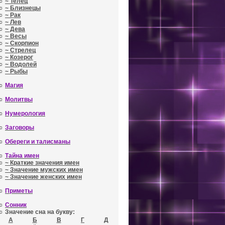
☼
~ Телец
☼
~ Близнецы
☼
~ Рак
☼
~ Лев
☼
~ Дева
☼
~ Весы
☼
~ Скорпион
☼
~ Стрелец
☼
~ Козерог
☼
~ Водолей
☼
~ Рыбы
☼
Магия
☼
Молитвы
☼
Нумерология
☼
Заговоры
☼
Обереги и талисманы
☼
Тайна имен
☼
~ Краткие значения имен
☼
~ Значение мужских имен
☼
~ Значение женских имен
☼
Приметы
☼
Сонник
☼ Значение сна на букву:
А
Б
В
Г
Д