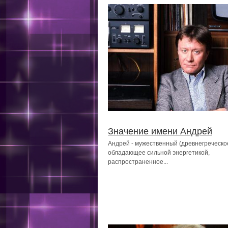
Значение имени Андрей
Андрей - мужественный (древнегреческое
обладающее сильной энергетикой,
распространенное...