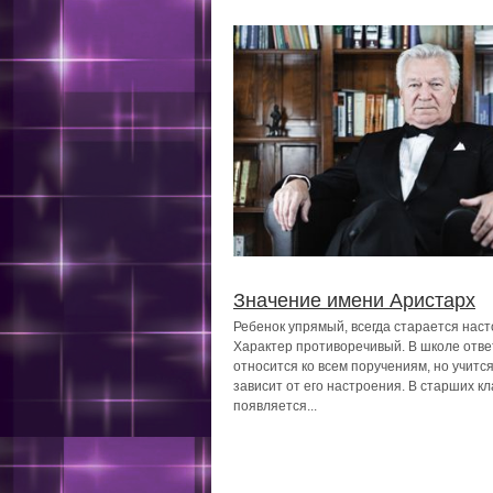
Значение имени Аристарх
Ребенок упрямый, всегда старается наст
Характер противоречивый. В школе отве
относится ко всем поручениям, но учится
зависит от его настроения. В старших кл
появляется...