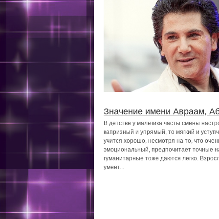
Значение имени Авраам, А
В детстве у мальчика часты смены настр
капризный и упрямый, то мягкий и уступ
учится хорошо, несмотря на то, что очен
эмоциональный, предпочитает точные на
гуманитарные тоже даются легко. Взро
умеет...