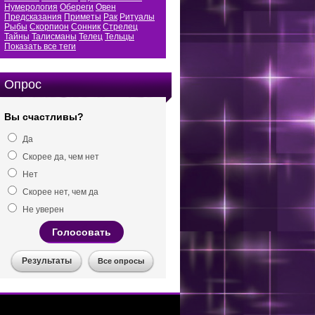
Нумерология
Обереги
Овен
Предсказания
Приметы
Рак
Ритуалы
Рыбы
Скорпион
Сонник
Стрелец
Тайны
Талисманы
Телец
Тельцы
Показать все теги
Опрос
Вы счастливы?
Да
Скорее да, чем нет
Нет
Скорее нет, чем да
Не уверен
Голосовать
Результаты
Все опросы