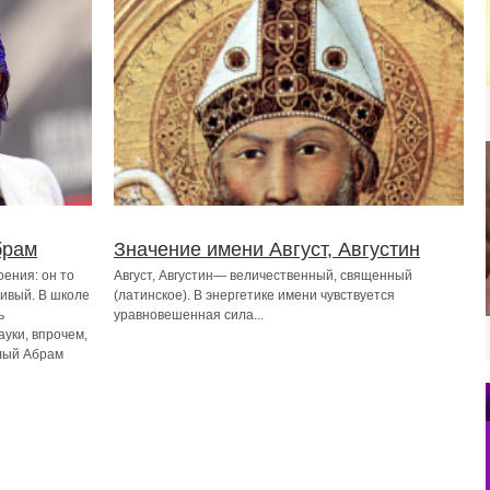
брам
Значение имени Август, Августин
оения: он то
Август, Августин— величественный, священный
чивый. В школе
(латинское). В энергетике имени чувствуется
ь
уравновешенная сила...
уки, впрочем,
слый Абрам