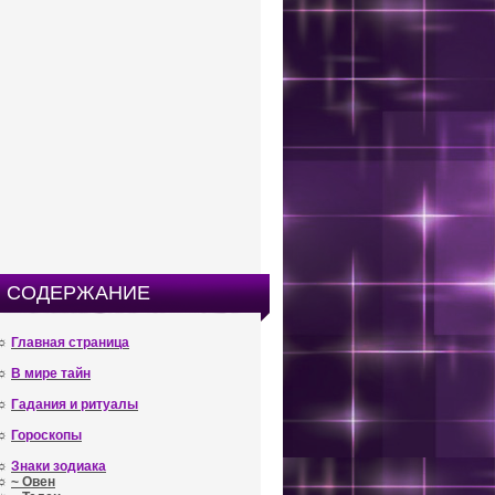
СОДЕРЖАНИЕ
☼
Главная страница
☼
В мире тайн
☼
Гадания и ритуалы
☼
Гороскопы
☼
Знаки зодиака
☼
~ Овен