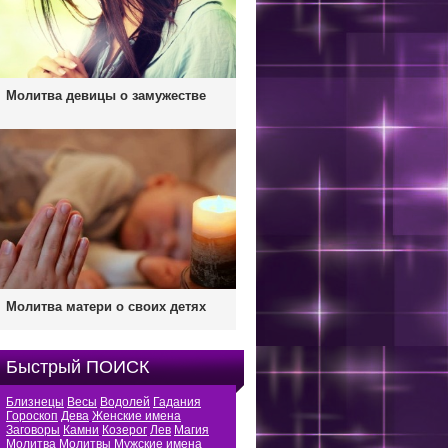
Молитва девицы о замужестве
Молитва матери о своих детях
Быстрый ПОИСК
Близнецы
Весы
Водолей
Гадания
Гороскоп
Дева
Женские имена
Заговоры
Камни
Козерог
Лев
Магия
Молитва
Молитвы
Мужские имена