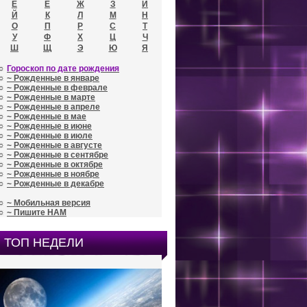
Е
Ё
Ж
З
И
Й
К
Л
М
Н
О
П
Р
С
Т
У
Ф
Х
Ц
Ч
Ш
Щ
Э
Ю
Я
☼
Гороскоп по дате рождения
☼
~ Рожденные в январе
☼
~ Рожденные в феврале
☼
~ Рожденные в марте
☼
~ Рожденные в апреле
☼
~ Рожденные в мае
☼
~ Рожденные в июне
☼
~ Рожденные в июле
☼
~ Рожденные в августе
☼
~ Рожденные в сентябре
☼
~ Рожденные в октябре
☼
~ Рожденные в ноябре
☼
~ Рожденные в декабре
☼
~ Мобильная версия
☼
~ Пишите НАМ
ТОП НЕДЕЛИ