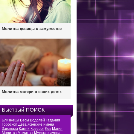
Молитва девицы о замужестве
Молитва матери о своих детях
Быстрый ПОИСК
Близнецы
Весы
Водолей
Гадания
Гороскоп
Дева
Женские имена
Заговоры
Камни
Козерог
Лев
Магия
Молитва
Молитвы
Мужские имена