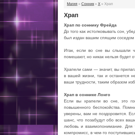
Магия
»
Сонник
»
Х
» Храп
Храп
Храп по соннику Фрейда
До того как истолковывать сон, уб
был издан вашим спящим соседом 
Итак, если во сне вы слышали ч
помешают, но никак нельзя будет о
Храпели сами — значит, вы прилаг
в вашей жизни, так и останется н
ваши трудности, таким образом изб
Храп в соннике Лонго
Если вы храпели во сне, это го
повышенного беспокойства. Помнит
уверены, вам не поздоровится. Ес
шанс, что позабудут обо всех ваш
любовь и взаимопонимание. Для т
компромисс, в чем-то поступивши