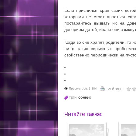
Если приснился храп своих дете
которыми не стоит пытаться спр
постарайтесь вызвать их на дов
доверием детей, иначе они замкнут
Когда во сне храпят родители, то 
ни о каких серьезных проблема
свойственно периодически на пусто
Просмотров: 1 384
РЕЙТИНГ:
ТЕГИ:
СОННИК
Читайте также: