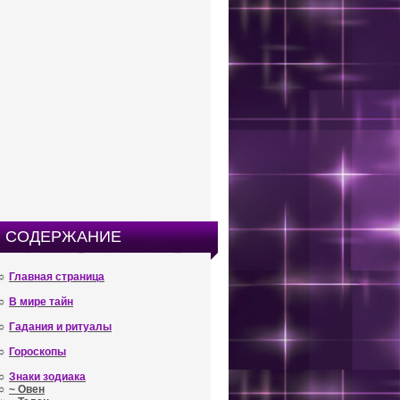
СОДЕРЖАНИЕ
☼
Главная страница
☼
В мире тайн
☼
Гадания и ритуалы
☼
Гороскопы
☼
Знаки зодиака
☼
~ Овен