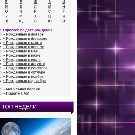
Е
Ё
Ж
З
И
Й
К
Л
М
Н
О
П
Р
С
Т
У
Ф
Х
Ц
Ч
Ш
Щ
Э
Ю
Я
☼
Гороскоп по дате рождения
☼
~ Рожденные в январе
☼
~ Рожденные в феврале
☼
~ Рожденные в марте
☼
~ Рожденные в апреле
☼
~ Рожденные в мае
☼
~ Рожденные в июне
☼
~ Рожденные в июле
☼
~ Рожденные в августе
☼
~ Рожденные в сентябре
☼
~ Рожденные в октябре
☼
~ Рожденные в ноябре
☼
~ Рожденные в декабре
☼
~ Мобильная версия
☼
~ Пишите НАМ
ТОП НЕДЕЛИ