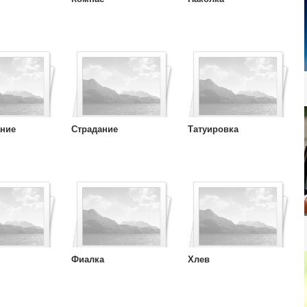
ание
Страдание
Татуировка
Фиалка
Хлев