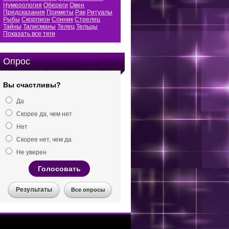
Нумерология
Обереги
Овен
Предсказания
Приметы
Рак
Ритуалы
Рыбы
Скорпион
Сонник
Стрелец
Тайны
Талисманы
Телец
Тельцы
Показать все теги
Опрос
Вы счастливы?
Да
Скорее да, чем нет
Нет
Скорее нет, чем да
Не уверен
Голосовать
Результаты
Все опросы