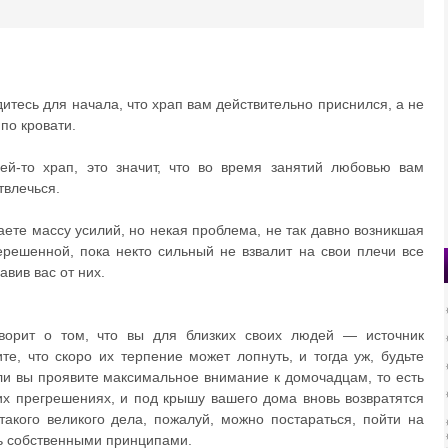
едитесь для начала, что храп вам действительно приснился, а не
по кровати.
ей-то храп, это значит, что во время занятий любовью вам
твлечься.
аете массу усилий, но некая проблема, не так давно возникшая
ерешенной, пока некто сильный не взвалит на свои плечи все
авив вас от них.
ворит о том, что вы для близких своих людей — источник
е, что скоро их терпение может лопнуть, и тогда уж, будьте
ли вы проявите максимальное внимание к домочадцам, то есть
их прегрешениях, и под крышу вашего дома вновь возвратятся
акого великого дела, пожалуй, можно постараться, пойти на
сь собственными принципами.