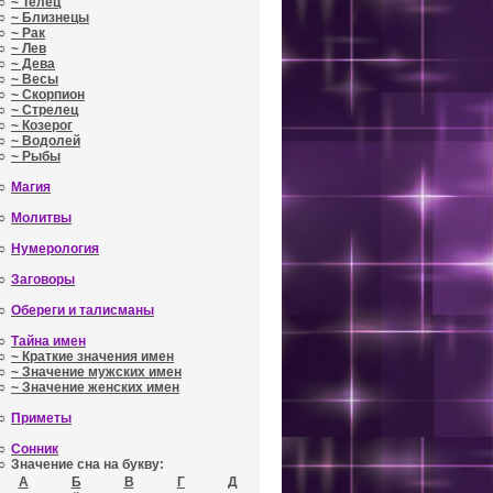
☼
~ Телец
☼
~ Близнецы
☼
~ Рак
☼
~ Лев
☼
~ Дева
☼
~ Весы
☼
~ Скорпион
☼
~ Стрелец
☼
~ Козерог
☼
~ Водолей
☼
~ Рыбы
☼
Магия
☼
Молитвы
☼
Нумерология
☼
Заговоры
☼
Обереги и талисманы
☼
Тайна имен
☼
~ Краткие значения имен
☼
~ Значение мужских имен
☼
~ Значение женских имен
☼
Приметы
☼
Сонник
☼ Значение сна на букву:
А
Б
В
Г
Д