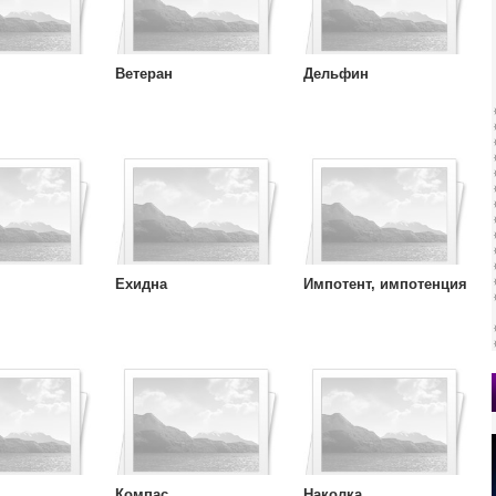
Ветеран
Дельфин
Ехидна
Импотент, импотенция
Компас
Наколка