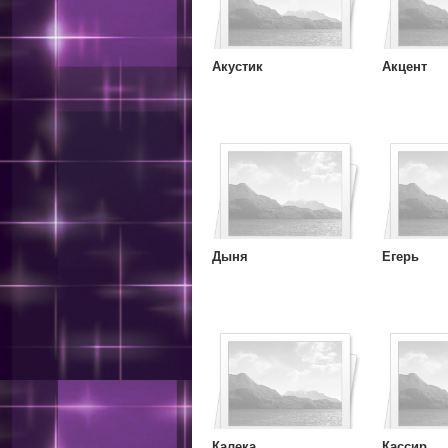
Акустик
Акцент
Дыня
Егерь
Калека
Кассир