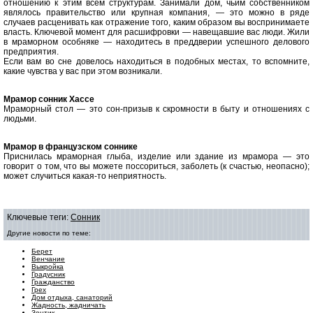
отношению к этим всем структурам. Занимали дом, чьим собственником
являлось правительство или крупная компания, — это можно в ряде
случаев расценивать как отражение того, каким образом вы воспринимаете
власть. Ключевой момент для расшифровки — навещавшие вас люди
.
Жили
в мраморном особняке — находитесь в преддверии успешного делового
предприятия.
Если вам во сне довелось находиться в подобных местах, то вспомните,
какие чувства у вас при этом возникали.
Мрамор cонник Хассе
Мраморный стол — это сон-призыв к скромности в быту и отношениях с
людьми.
Мрамор в французском соннике
Приснилась мраморная глыба, изделие или здание из мрамора — это
говорит о том, что вы можете поссориться, заболеть (к счастью, неопасно);
может случиться какая-то неприятность.
Ключевые теги:
Сонник
Другие новости по теме:
Берет
Венчание
Выкройка
Градусник
Гражданство
Грех
Дом отдыха, санаторий
Жадность, жадничать
Зонтик