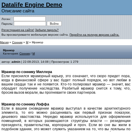
Datalife Engine Demo
Описание сайта
Логин:
Пароль:
Регистрация на сайте!
Забыли пароль?
Вы просматриваете мобильную версию сайта.
Перейти на полную версию сайта.
Магия
»
Сонник
»
М
» Мрамор
Мрамор
Категория:
Сонник
/
М
автор:
admin
| 22-08-2013, 14:08 | Просмотров: 1 279
Мрамор по соннику Миллера
Если приснился мраморный карьер, это означает, что скоро придет пора,
когда в финансовой сфере у вас будет полный порядок, но вот любви в
вашем сердце так и не появится. Кто-то полировал мрамор — значит, вас
обрадует получение наследства. Разбитый мрамор снится к тому, что,
бросив вызов морали, вы прогневаете своих партнеров.
Мрамор по соннику Лоффа
Если в вашем сновидении мрамор выступал в качестве архитектурного
элемента, то его можно расценивать как первый признак показухи,
дешевого хвастовства. Нередко мрамор используется для оформления
помещений, в которых размещаются структуры власти — резиденции
президента, правительства, корпораций и проч. Если во сне вы жили в
подобном здании, это может служить указанием на то, что вы лояльны по