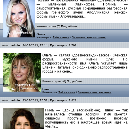
Полина — посвященная Аполлону (древнегреческое)
— маленькая (латинское). Полина —
самостоятельная, русская сокращенная разговорная
форма греческого имени Аполлинария, женской
формы имени Аполлинарий...
Комментарии (0)
Подробнее
Ольга
Категория:
Тайна имен
/
Значение женских имен
автор:
admin
| 24-03-2013, 17:14 | Просмотров: 2 797
Ольга — святая (древнескандинавское). Женская
форма мужского имени Олег. По
распространенности имя Ольга уступает лишь
Елене и Наталье, оно одинаково распространено в
городе и на селе...
Комментарии (0)
Подробнее
Нина
Категория:
Тайна имен
/
Значение женских имен
автор:
admin
| 23-03-2013, 15:59 | Просмотров: 1 828
Нина — царица (ассирийское). Нинос — так
называлась столица Ассирии. Имя кажется
слишком простым, возможно поэтому
популярность его в настоящее время идет на
убыль...