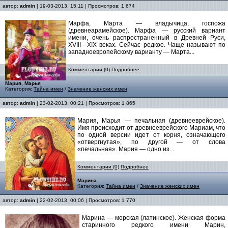
автор:
admin
| 19-03-2013, 15:11 | Просмотров: 1 674
Марфа, Марта — владычица, госпожа
(древнеарамейское). Марфа — русский вариант
имени, очень распространенный в Древней Руси,
XVIII—XIX веках. Сейчас редкое. Чаще называют по
западноевропейскому варианту — Марта...
Комментарии (0)
Подробнее
Мария, Марья
Категория:
Тайна имен
/
Значение женских имен
автор:
admin
| 23-02-2013, 00:21 | Просмотров: 1 865
Мария, Марья — печальная (древнееврейское).
Имя происходит от древнееврейского Мариам, что
по одной версии идет от корня, означающего
«отвергнутая», по другой — от слова
«печальная». Мария — одно из...
Комментарии (0)
Подробнее
Марина
Категория:
Тайна имен
/
Значение женских имен
автор:
admin
| 22-02-2013, 00:06 | Просмотров: 1 770
Марина — морская (латинское). Женская форма
старинного редкого имени Марин,