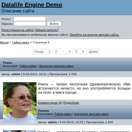
Datalife Engine Demo
Описание сайта
Логин:
Пароль:
Регистрация на сайте!
Забыли пароль?
Вы просматриваете мобильную версию сайта.
Перейти на полную версию сайта.
Магия
»
Тайна имен
» Страница 3
Назад
1
2
3
4
5
6
Далее
Раиса
Категория:
Тайна имен
/
Значение женских имен
автор:
admin
| 6-04-2013, 16:21 | Просмотров: 1 656
Раиса — легкая, беспечная (древнегреческое). Имя
встречается нечасто, но оно употребляется больше
на селе, в чем в городе...
Комментарии (0)
Подробнее
Полина
Категория:
Тайна имен
/
Значение женских имен
автор:
admin
| 5-04-2013, 15:53 | Просмотров: 1 836