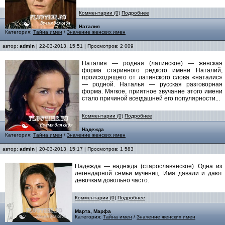
Комментарии (0)
Подробнее
Наталия
Категория:
Тайна имен
/
Значение женских имен
автор:
admin
| 22-03-2013, 15:51 | Просмотров: 2 009
Наталия — родная (латинское) — женская
форма старинного редкого имени Наталий,
происходящего от латинского слова «наталис»
— родной. Наталья — русская разговорная
форма. Мягкое, приятное звучание этого имени
стало причиной всегдашней его популярности...
Комментарии (0)
Подробнее
Надежда
Категория:
Тайна имен
/
Значение женских имен
автор:
admin
| 20-03-2013, 15:17 | Просмотров: 1 583
Надежда — надежда (старославянское). Одна из
легендарной семьи мучениц. Имя давали и дают
девочкам довольно часто.
Комментарии (0)
Подробнее
Марта, Марфа
Категория:
Тайна имен
/
Значение женских имен