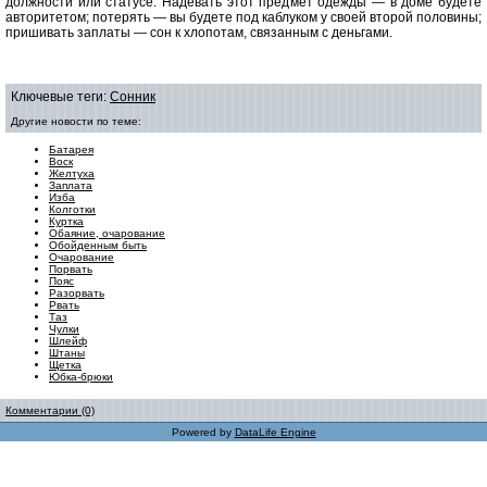
должности или статусе. Надевать этот предмет одежды — в доме будете
авторитетом; потерять — вы будете под каблуком у своей второй половины;
пришивать заплаты — сон к хлопотам, связанным с деньгами.
Ключевые теги:
Сонник
Другие новости по теме:
Батарея
Воск
Желтуха
Заплата
Изба
Колготки
Куртка
Обаяние, очарование
Обойденным быть
Очарование
Порвать
Пояс
Разорвать
Рвать
Таз
Чулки
Шлейф
Штаны
Щетка
Юбка-брюки
Комментарии (0)
Powered by
DataLife Engine