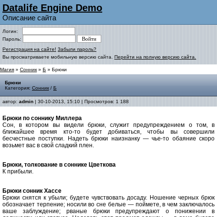
Datalife Engine Demo
Описание сайта
Логин:
Пароль:
Регистрация на сайте!
Забыли пароль?
Вы просматриваете мобильную версию сайта.
Перейти на полную версию сайта.
Магия
»
Сонник
»
Б
» Брюки
Брюки
Категория:
Сонник
/
Б
автор:
admin
| 30-10-2013, 15:10 | Просмотров: 1 188
Брюки по соннику Миллера
Сон, в котором вы видели брюки, служит предупреждением о том, в
ближайшее время кто-то будет добиваться, чтобы вы совершили
бесчестные поступки. Надеть брюки наизнанку — чье-то обаяние скоро
возьмет вас в свой сладкий плен.
Брюки, толкование в соннике Цветкова
К прибыли.
Брюки cонник Хассе
Брюки снятся к убыли; будете чувствовать досаду. Ношение черных брюк
обозначает терпение; носили во сне белые — поймете, в чем заключалось
ваше заблуждение; рваные брюки предупреждают о понижении в