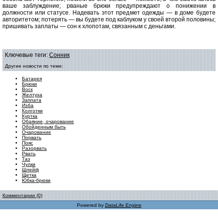
ваше заблуждение; рваные брюки предупреждают о понижении в
должности или статусе. Надевать этот предмет одежды — в доме будете
авторитетом; потерять — вы будете под каблуком у своей второй половины;
пришивать заплаты — сон к хлопотам, связанным с деньгами.
Ключевые теги:
Сонник
Другие новости по теме:
Батарея
Брюки
Воск
Желтуха
Заплата
Изба
Колготки
Куртка
Обаяние, очарование
Обойденным быть
Очарование
Порвать
Пояс
Разорвать
Рвать
Таз
Чулки
Шлейф
Щетка
Юбка-брюки
Комментарии (0)
Powered by
DataLife Engine