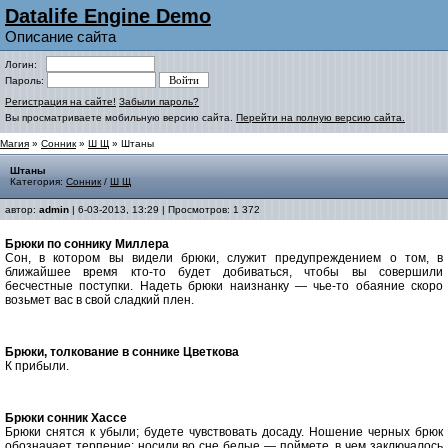
Datalife Engine Demo
Описание сайта
Логин:
Пароль:
Регистрация на сайте!
Забыли пароль?
Вы просматриваете мобильную версию сайта.
Перейти на полную версию сайта.
Магия
»
Сонник
»
Ш Щ
» Штаны
Штаны
Категория:
Сонник
/
Ш Щ
автор:
admin
| 6-03-2013, 13:29 | Просмотров: 1 372
Брюки по соннику Миллера
Сон, в котором вы видели брюки, служит предупреждением о том, в
ближайшее время кто-то будет добиваться, чтобы вы совершили
бесчестные поступки
.
Надеть брюки наизнанку — чье-то обаяние скоро
возьмет вас в свой сладкий плен.
Брюки, толкование в соннике Цветкова
К прибыли.
Брюки cонник Хассе
Брюки снятся к убыли; будете чувствовать досаду. Ношение черных брюк
обозначает терпение; носили во сне белые — поймете, в чем заключалось