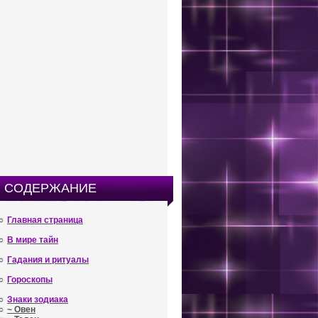
СОДЕРЖАНИЕ
☼
Главная страница
☼
В мире тайн
☼
Гадания и ритуалы
☼
Гороскопы
☼
Знаки зодиака
☼
~ Овен