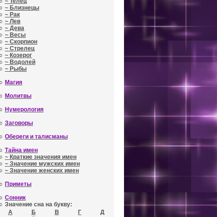
☼
~ Телец
☼
~ Близнецы
☼
~ Рак
☼
~ Лев
☼
~ Дева
☼
~ Весы
☼
~ Скорпион
☼
~ Стрелец
☼
~ Козерог
☼
~ Водолей
☼
~ Рыбы
☼
Магия
☼
Молитвы
☼
Нумерология
☼
Заговоры
☼
Обереги и талисманы
☼
Тайна имен
☼
~ Краткие значения имен
☼
~ Значение мужских имен
☼
~ Значение женских имен
☼
Приметы
☼
Сонник
☼ Значение сна на букву:
А
Б
В
Г
Д