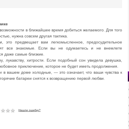
нике
евозможности в ближайшее время добиться желаемого. Для того
тью, нужна совсем другая тактика.
и, это предвещает вам легкомысленное, предосудительное
дят все знакомые. Если вы не одумаетесь и не внемлете
ся даже самые близкие.
у, лукавству, хитрости. Если подобный сон увидела девушка,
 любовное приключение, которое не будет иметь продолжения.
еи в вашем доме холодные, — это означает, что ваши чувства к
 горячие батареи снятся к возвращению первой любви.
Нашли ошибку?