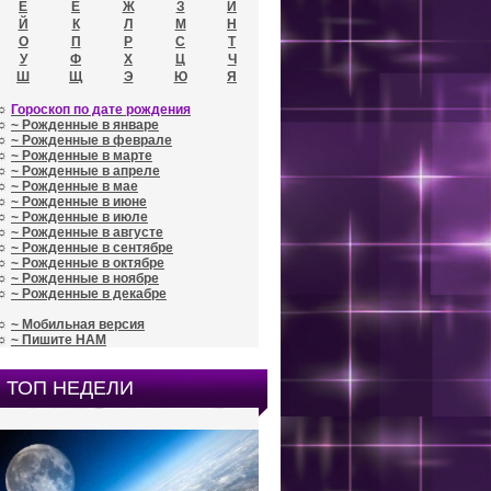
Е
Ё
Ж
З
И
Й
К
Л
М
Н
О
П
Р
С
Т
У
Ф
Х
Ц
Ч
Ш
Щ
Э
Ю
Я
☼
Гороскоп по дате рождения
☼
~ Рожденные в январе
☼
~ Рожденные в феврале
☼
~ Рожденные в марте
☼
~ Рожденные в апреле
☼
~ Рожденные в мае
☼
~ Рожденные в июне
☼
~ Рожденные в июле
☼
~ Рожденные в августе
☼
~ Рожденные в сентябре
☼
~ Рожденные в октябре
☼
~ Рожденные в ноябре
☼
~ Рожденные в декабре
☼
~ Мобильная версия
☼
~ Пишите НАМ
ТОП НЕДЕЛИ