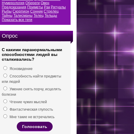
Нумерология
Обереги
Овен
Предсказания
Приметы
Рак
Ритуалы
Рыбы
Скорпион
Сонник
Стрелец
Тайны
Талисманы
Телец
Тельцы
Показать все теги
Опрос
С какими паранормальными
способностями людей вы
сталкивались?
Ясновидение
Способность найти предметы
или людей
Умение снять порчу, исцелять
болезни
Чтение чужих мыслей
Фантастическая глупость
Мне такие не встречались
Голосовать