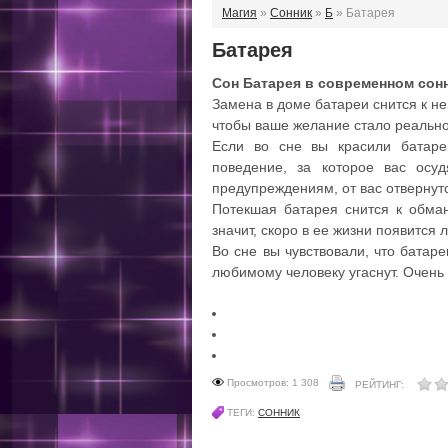
Магия
»
Сонник
»
Б
» Батарея
Батарея
Сон Батарея в современном сон
Замена в доме батареи снится к н
чтобы ваше желание стало реальнос
Если во сне вы красили батаре
поведение, за которое вас осу
предупреждениям, от вас отвернут
Потекшая батарея снится к обман
значит, скоро в ее жизни появится
Во сне вы чувствовали, что батар
любимому человеку угаснут. Очень
Просмотров: 1 308
РЕЙТИНГ:
ТЕГИ:
СОННИК