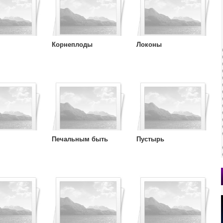
Корнеплоды
Локоны
Печальным быть
Пустырь