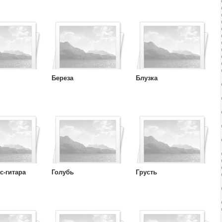
Береза
Блузка
с-гитара
Голубь
Грусть