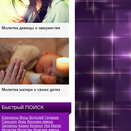
Молитва девицы о замужестве
Молитва матери о своих детях
Быстрый ПОИСК
Близнецы
Весы
Водолей
Гадания
Гороскоп
Дева
Женские имена
Заговоры
Камни
Козерог
Лев
Магия
Молитва
Молитвы
Мужские имена