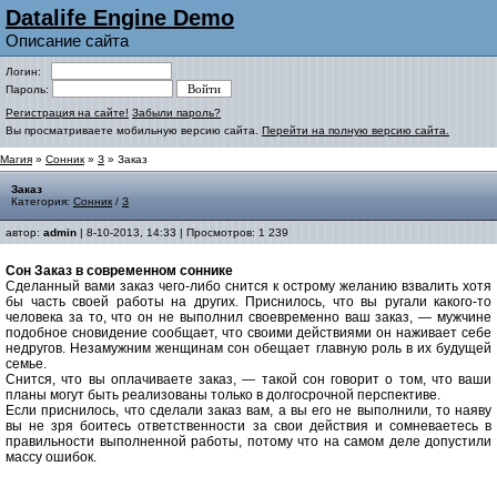
Datalife Engine Demo
Описание сайта
Логин:
Пароль:
Регистрация на сайте!
Забыли пароль?
Вы просматриваете мобильную версию сайта.
Перейти на полную версию сайта.
Магия
»
Сонник
»
З
» Заказ
Заказ
Категория:
Сонник
/
З
автор:
admin
| 8-10-2013, 14:33 | Просмотров: 1 239
Сон Заказ в современном соннике
Сделанный вами заказ чего-либо снится к острому желанию взвалить хотя
бы часть своей работы на других. Приснилось, что вы ругали какого-то
человека за то, что он не выполнил своевременно ваш заказ, — мужчине
подобное сновидение сообщает, что своими действиями он наживает себе
недругов. Незамужним женщинам сон обещает главную роль в их будущей
семье.
Снится, что вы оплачиваете заказ, — такой сон говорит о том, что ваши
планы могут быть реализованы только в долгосрочной перспективе.
Если приснилось, что сделали заказ вам, а вы его не выполнили, то наяву
вы не зря боитесь ответственности за свои действия и сомневаетесь в
правильности выполненной работы, потому что на самом деле допустили
массу ошибок.