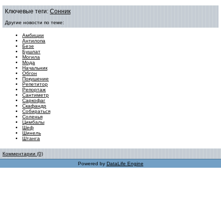
Ключевые теги:
Сонник
Другие новости по теме:
Амбиции
Антилопа
Безе
Бушлат
Могила
Мода
Начальник
Обгон
Покушение
Репетитор
Репортаж
Сантиметр
Саркофаг
Скафандр
Собираться
Соленья
Цимбалы
Шеф
Шинель
Штанга
Комментарии (0)
Powered by
DataLife Engine