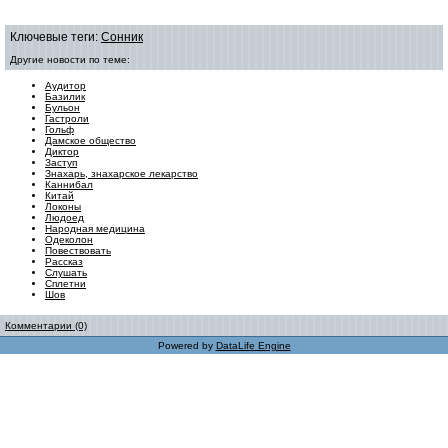
Ключевые теги:
Сонник
Другие новости по теме:
Аудитор
Базилик
Бульон
Гастроли
Гольф
Дамское общество
Диктор
Заступ
Знахарь, знахарское лекарство
Каннибал
Китай
Локоны
Людоед
Народная медицина
Одеколон
Повествовать
Рассказ
Слушать
Сплетни
Шов
Комментарии (0)
Powered by
DataLife Engine