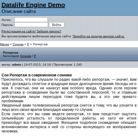
Datalife Engine Demo
Описание сайта
Логин:
Пароль:
Регистрация на сайте!
Забыли пароль?
Вы просматриваете мобильную версию сайта.
Перейти на полную версию сайта.
Магия
»
Сонник
»
Р
» Репортаж
Репортаж
Категория:
Сонник
/
Р
автор:
admin
| 24-07-2013, 14:19 | Просмотров: 1 240
Сон Репортаж в современном соннике
Приснилось, что вы слушали по радио какой-либо репортаж, — значит, вам
будут досаждать сплетни и крадущие ваше драгоценное время беседы ни о
чем. К счастью, они не нанесут вам особого вреда. Однако если героем
репортажа в сновидении были вы собственной персоной, то и главным
действующим лицом пересудов тоже будете вы, а это уже чревато
проблемами.
Увиденный вами телевизионный репортаж снится к тому, что вы узнаете в
лицо всех своих врагов благодаря какому-то случаю.
Если снится, что вы сами ведете репортаж, то вам предстоит ощутить
сильнейшую усталость от проделанной работы, но зато ее итоги
превзойдут все ваши ожидания. Женщине подобное сновидение обещает
возникновение интереса к ней со стороны волнующего ее воображение
человека.