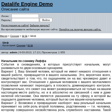
Datalife Engine Demo
Описание сайта
Логин:
Пароль:
Регистрация на сайте!
Забыли пароль?
Вы просматриваете мобильную версию сайта.
Перейти на полную версию сайта.
Магия
»
Сонник
»
Ш Щ
» Шеф
Шеф
Категория:
Сонник
/
Ш Щ
автор:
admin
| 6-03-2013, 17:13 | Просмотров: 1 655
Начальник по соннику Лоффа
События в сновидениях, в которых присутствует начальник, могут
развиваться по двум основным сценариям.
Вариант 1. Ваш близкий человек, который не имеет никакого отношения к
вашей работе, превращается в вашего начальника. Это, вероятнее всего,
свидетельствует о том, что, по ощущениям, он на вас чрезмерно давит и
контролирует вас. Отношения с данным человеком с вашего молчаливого
позволения начинают переходить в плоскость доминирующего контроля.
Примечательно, что сюжет сна может разворачиваться не только на вашем
настоящем месте работы, но и в абсолютно не связанной с ним и даже
нелепой обстановке. Она является указанием на ту сферу, в которой вы
ощущаете давление человека, который был во сне вашим начальником.
Вариант 2. Возможно и превращение наоборот: ваш реальный начальник
принимает на себя роль второй половины, родственника — т.е. человека,
которому совершенно несвойственна роль служебного наставника
.
Такой