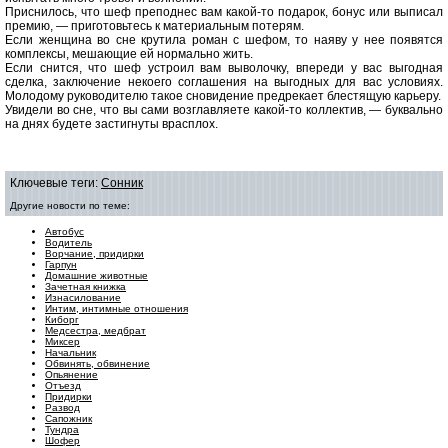
Приснилось, что шеф преподнес вам какой-то подарок, бонус или выписал
премию, — приготовьтесь к материальным потерям.
Если женщина во сне крутила роман с шефом, то наяву у нее появятся
комплексы, мешающие ей нормально жить.
Если снится, что шеф устроил вам выволочку, впереди у вас выгодная
сделка, заключение некоего соглашения на выгодных для вас условиях.
Молодому руководителю такое сновидение предрекает блестящую карьеру.
Увидели во сне, что вы сами возглавляете какой-то коллектив, — буквально
на днях будете застигнуты врасплох.
Ключевые теги:
Сонник
Другие новости по теме:
Автобус
Водитель
Ворчание, придирки
Гарпун
Домашние животные
Зачетная книжка
Изнасилование
Интим, интимные отношения
Киборг
Медсестра, медбрат
Миксер
Начальник
Обвинять, обвинение
Опьянение
Отъезд
Придирки
Развод
Сапожник
Тундра
Шофер