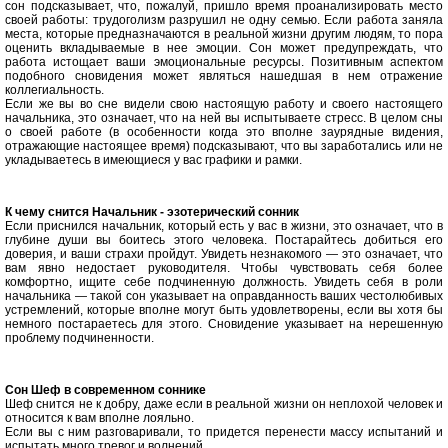
сон подсказывает, что, пожалуй, пришло время проанализировать место
своей работы: трудоголизм разрушил не одну семью. Если работа заняла
места, которые предназначаются в реальной жизни другим людям, то пора
оценить вкладываемые в нее эмоции. Сон может предупреждать, что
работа истощает ваши эмоциональные ресурсы. Позитивным аспектом
подобного сновидения может являться нашедшая в нем отражение
коллегиальность.
Если же вы во сне видели свою настоящую работу и своего настоящего
начальника, это означает, что на ней вы испытываете стресс. В целом сны
о своей работе (в особенности когда это вполне заурядные видения,
отражающие настоящее время) подсказывают, что вы заработались или не
укладываетесь в имеющиеся у вас графики и рамки.
К чему снится Начальник - эзотерический сонник
Если приснился начальник, который есть у вас в жизни, это означает, что в
глубине души вы боитесь этого человека. Постарайтесь добиться его
доверия, и ваши страхи пройдут. Увидеть незнакомого — это означает, что
вам явно недостает руководителя. Чтобы чувствовать себя более
комфортно, ищите себе подчиненную должность. Увидеть себя в роли
начальника — такой сон указывает на оправданность ваших честолюбивых
устремлений, которые вполне могут быть удовлетворены, если вы хотя бы
немного постараетесь для этого. Сновидение указывает на нерешенную
проблему подчиненности.
Сон Шеф в современном соннике
Шеф снится не к добру, даже если в реальной жизни он неплохой человек и
относится к вам вполне лояльно.
Если вы с ним разговаривали, то придется перенести массу испытаний и
испытать много тревог и волнений.