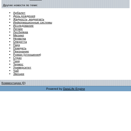
Другие новости по теме:
Арбалет
День рождения
Жадность, жадничать
Информационные системы
Исследование
Легкие
Лесбиянка
Мюзикл
Нехватка
Оперетта
Парк
Покидать
Признание
Роман (отношения)
Страх
Танк
Термос
Университет
Чай
Эмоции
Комментарии (0)
Powered by
DataLife Engine