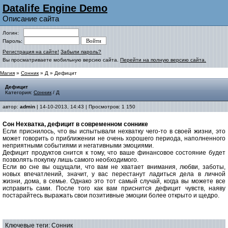
Datalife Engine Demo
Описание сайта
Логин:
Пароль:
Регистрация на сайте!
Забыли пароль?
Вы просматриваете мобильную версию сайта.
Перейти на полную версию сайта.
Магия
»
Сонник
»
Д
» Дефицит
Дефицит
Категория:
Сонник
/
Д
автор:
admin
| 14-10-2013, 14:43 | Просмотров: 1 150
Сон Нехватка, дефицит в современном соннике
Если приснилось, что вы испытывали нехватку чего-то в своей жизни, это
может говорить о приближении не очень хорошего периода, наполненного
неприятными событиями и негативными эмоциями.
Дефицит продуктов снится к тому, что ваше финансовое состояние будет
позволять покупку лишь самого необходимого.
Если во сне вы ощущали, что вам не хватает внимания, любви, заботы,
новых впечатлений, значит, у вас перестанут ладиться дела в личной
жизни, дома, в семье. Однако это тот самый случай, когда вы можете все
исправить сами. После того как вам приснится дефицит чувств, наяву
постарайтесь выражать свои позитивные эмоции более открыто и щедро.
Ключевые теги:
Сонник