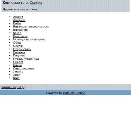
Ключевые теги:
Сонник
Другие новости по теме:
Акцент
Америка
Бобы
Виртуальная реальность
Внушение
Какао
Купальник
Молодость, молодежь
Обед
Опилки
Отцом стать
Перхоть
Подлива
Пудра, пудреница
Рецепт
Рояль
Соус, подливка
Хоспис
Храп
Юла
Комментарии (0)
Powered by
DataLife Engine