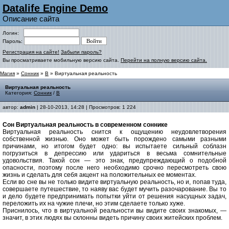
Datalife Engine Demo
Описание сайта
Логин:
Пароль:
Регистрация на сайте!
Забыли пароль?
Вы просматриваете мобильную версию сайта.
Перейти на полную версию сайта.
Магия
»
Сонник
»
В
» Виртуальная реальность
Виртуальная реальность
Категория:
Сонник
/
В
автор:
admin
| 28-10-2013, 14:28 | Просмотров: 1 224
Сон Виртуальная реальность в современном соннике
Виртуальная реальность снится к ощущению неудовлетворения
собственной жизнью. Оно может быть порождено самыми разными
причинами, но итогом будет одно: вы испытаете сильный соблазн
погрузиться в депрессию или удариться в весьма сомнительные
удовольствия. Такой сон — это знак, предупреждающий о подобной
опасности, поэтому после него необходимо срочно пересмотреть свою
жизнь и сделать для себя акцент на положительных ее моментах.
Если во сне вы не только видите виртуальную реальность, но и, попав туда,
совершаете путешествие, то наяву вас будет мучить разочарование. Вы то
и дело будете предпринимать попытки уйти от решения насущных задач,
переложить их на чужие плечи, но этим сделаете только хуже.
Приснилось, что в виртуальной реальности вы видите своих знакомых, —
значит, в этих людях вы склонны видеть причину своих житейских проблем.