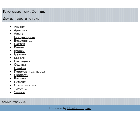
Ключевые теги:
Сонник
Другие новости по теме:
Акцент
Аритмия
Архив
Беспризорник
Бессонница
Боевик
Болото
Грабли
Грузило
Каратэ
Накладная
Окулист
Ошибка
Пороховница, порох
Пропасть
Разлука
Ремонт
Стерилизация
Трибуна
Экипаж
Комментарии (0)
Powered by
DataLife Engine