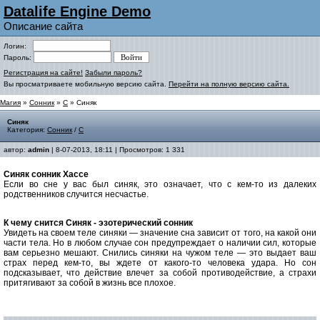
Datalife Engine Demo
Описание сайта
Логин:
Пароль:
Регистрация на сайте!
Забыли пароль?
Вы просматриваете мобильную версию сайта.
Перейти на полную версию сайта.
Магия
»
Сонник
»
С
» Синяк
Синяк
Категория:
Сонник
/
С
автор:
admin
| 8-07-2013, 18:11 | Просмотров: 1 331
Синяк cонник Хассе
Если во сне у вас был синяк, это означает, что с кем-то из далеких
родственников случится несчастье.
К чему снится Синяк - эзотерический сонник
Увидеть на своем теле синяки — значение сна зависит от того, на какой они
части тела. Но в любом случае сон предупреждает о наличии сил, которые
вам серьезно мешают. Снились синяки на чужом теле — это выдает ваш
страх перед кем-то, вы ждете от какого-то человека удара. Но сон
подсказывает, что действие влечет за собой противодействие, а страхи
притягивают за собой в жизнь все плохое.