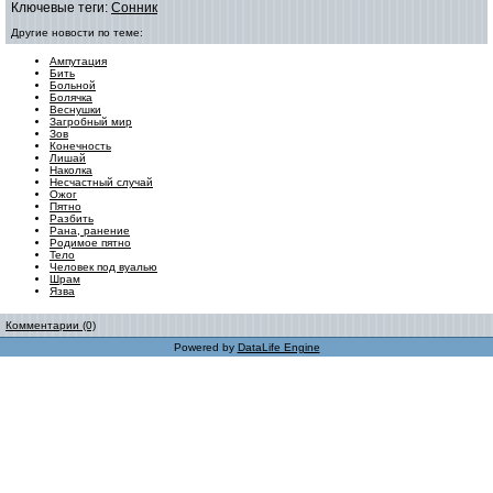
Ключевые теги:
Сонник
Другие новости по теме:
Ампутация
Бить
Больной
Болячка
Веснушки
Загробный мир
Зов
Конечность
Лишай
Наколка
Несчастный случай
Ожог
Пятно
Разбить
Рана, ранение
Родимое пятно
Тело
Человек под вуалью
Шрам
Язва
Комментарии (0)
Powered by
DataLife Engine