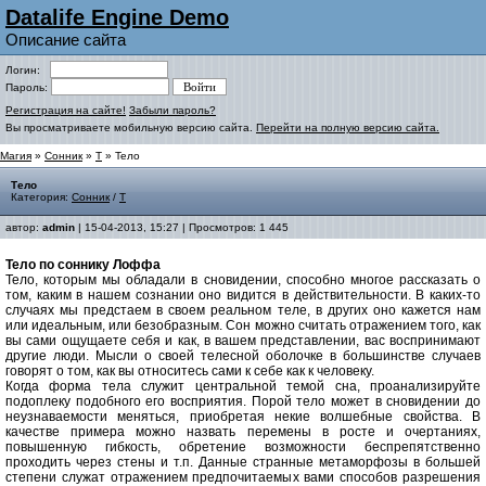
Datalife Engine Demo
Описание сайта
Логин:
Пароль:
Регистрация на сайте!
Забыли пароль?
Вы просматриваете мобильную версию сайта.
Перейти на полную версию сайта.
Магия
»
Сонник
»
Т
» Тело
Тело
Категория:
Сонник
/
Т
автор:
admin
| 15-04-2013, 15:27 | Просмотров: 1 445
Тело по соннику Лоффа
Тело, которым мы обладали в сновидении, способно многое рассказать о
том, каким в нашем сознании оно видится в действительности. В каких-то
случаях мы предстаем в своем реальном теле, в других оно кажется нам
или идеальным, или безобразным. Сон можно считать отражением того, как
вы сами ощущаете себя и как, в вашем представлении, вас воспринимают
другие люди. Мысли о своей телесной оболочке в большинстве случаев
говорят о том, как вы относитесь сами к себе как к человеку.
Когда форма тела служит центральной темой сна, проанализируйте
подоплеку подобного его восприятия. Порой тело может в сновидении до
неузнаваемости меняться, приобретая некие волшебные свойства. В
качестве примера можно назвать перемены в росте и очертаниях,
повышенную гибкость, обретение возможности беспрепятственно
проходить через стены и т.п. Данные странные метаморфозы в большей
степени служат отражением предпочитаемых вами способов разрешения