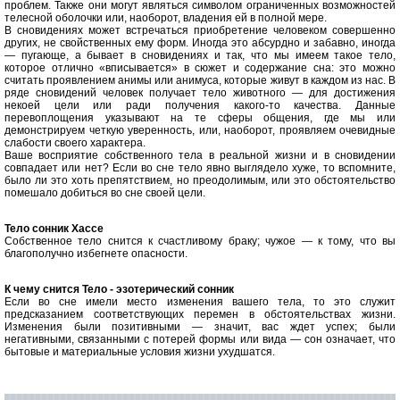
проблем. Также они могут являться символом ограниченных возможностей
телесной оболочки или, наоборот, владения ей в полной мере.
В сновидениях может встречаться приобретение человеком совершенно
других, не свойственных ему форм. Иногда это абсурдно и забавно, иногда
— пугающе, а бывает в сновидениях и так, что мы имеем такое тело,
которое отлично «вписывается» в сюжет и содержание сна: это можно
считать проявлением анимы или анимуса, которые живут в каждом из нас. В
ряде сновидений человек получает тело животного — для достижения
некоей цели или ради получения какого-то качества. Данные
перевоплощения указывают на те сферы общения, где мы или
демонстрируем четкую уверенность, или, наоборот, проявляем очевидные
слабости своего характера
.
Ваше восприятие собственного тела в реальной жизни и в сновидении
совпадает или нет? Если во сне тело явно выглядело хуже, то вспомните,
было ли это хоть препятствием, но преодолимым, или это обстоятельство
помешало добиться во сне своей цели.
Тело cонник Хассе
Собственное тело снится к счастливому браку; чужое — к тому, что вы
благополучно избегнете опасности.
К чему снится Тело - эзотерический сонник
Если во сне имели место изменения вашего тела, то это служит
предсказанием соответствующих перемен в обстоятельствах жизни.
Изменения были позитивными — значит, вас ждет успех; были
негативными, связанными с потерей формы или вида — сон означает, что
бытовые и материальные условия жизни ухудшатся.