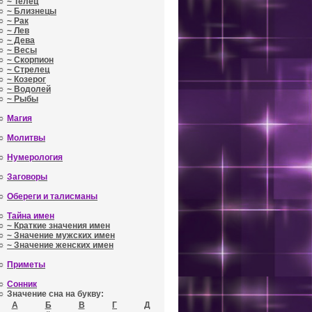
☼
~ Телец
☼
~ Близнецы
☼
~ Рак
☼
~ Лев
☼
~ Дева
☼
~ Весы
☼
~ Скорпион
☼
~ Стрелец
☼
~ Козерог
☼
~ Водолей
☼
~ Рыбы
☼
Магия
☼
Молитвы
☼
Нумерология
☼
Заговоры
☼
Обереги и талисманы
☼
Тайна имен
☼
~ Краткие значения имен
☼
~ Значение мужских имен
☼
~ Значение женских имен
☼
Приметы
☼
Сонник
☼ Значение сна на букву:
А
Б
В
Г
Д