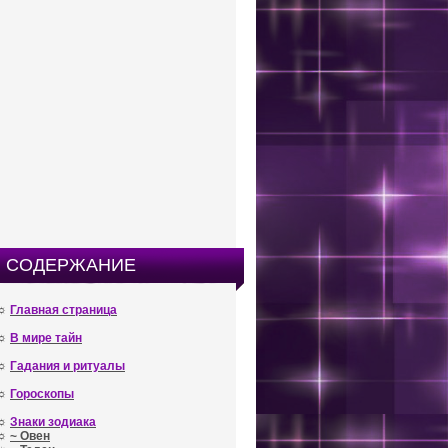
СОДЕРЖАНИЕ
☼
Главная страница
☼
В мире тайн
☼
Гадания и ритуалы
☼
Гороскопы
☼
Знаки зодиака
☼
~ Овен