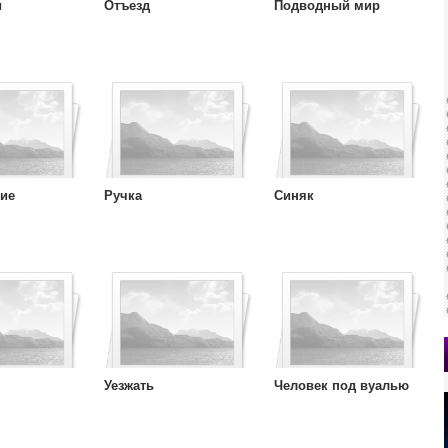
и
Отъезд
Подводный мир
ние
Ручка
Синяк
Уезжать
Человек под вуалью