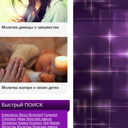
Молитва девицы о замужестве
Молитва матери о своих детях
Быстрый ПОИСК
Близнецы
Весы
Водолей
Гадания
Гороскоп
Дева
Женские имена
Заговоры
Камни
Козерог
Лев
Магия
Молитва
Молитвы
Мужские имена