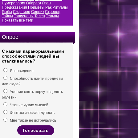
Нумерология
Обереги
Овен
Предсказания
Приметы
Рак
Ритуалы
Рыбы
Скорпион
Сонник
Стрелец
Тайны
Талисманы
Телец
Тельцы
Показать все теги
Опрос
С какими паранормальными
способностями людей вы
сталкивались?
Ясновидение
Способность найти предметы
или людей
Умение снять порчу, исцелять
болезни
Чтение чужих мыслей
Фантастическая глупость
Мне такие не встречались
Голосовать