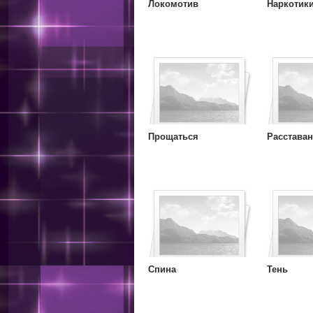
Локомотив
Наркотик
Прощаться
Расстава
Спина
Тень