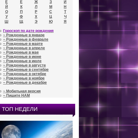
Е
Ё
Ж
З
И
Й
К
Л
М
Н
О
П
Р
С
Т
У
Ф
Х
Ц
Ч
Ш
Щ
Э
Ю
Я
☼
Гороскоп по дате рождения
☼
~ Рожденные в январе
☼
~ Рожденные в феврале
☼
~ Рожденные в марте
☼
~ Рожденные в апреле
☼
~ Рожденные в мае
☼
~ Рожденные в июне
☼
~ Рожденные в июле
☼
~ Рожденные в августе
☼
~ Рожденные в сентябре
☼
~ Рожденные в октябре
☼
~ Рожденные в ноябре
☼
~ Рожденные в декабре
☼
~ Мобильная версия
☼
~ Пишите НАМ
ТОП НЕДЕЛИ