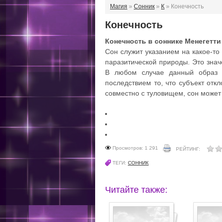
Магия
»
Сонник
»
К
» Конечность
Конечность
Конечность в соннике Менегетти
Сон служит указанием на какое-то
паразитической природы. Это знач
В любом случае данный образ я
последствием то, что субъект отк
совместно с туловищем, сон может
Просмотров: 1 291
РЕЙТИНГ:
ТЕГИ:
СОННИК
Читайте также: