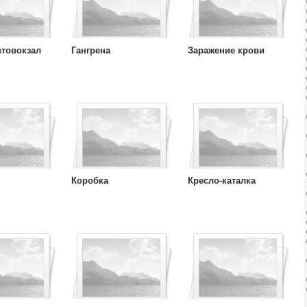
втовокзал
Гангрена
Заражение крови
Коробка
Кресло-каталка