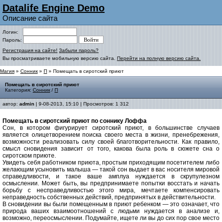
Datalife Engine Demo
Описание сайта
Логин:
Пароль:
Регистрация на сайте!
Забыли пароль?
Вы просматриваете мобильную версию сайта.
Перейти на полную версию сайта.
Магия
»
Сонник
»
П
» Помещать в сиротский приют
Помещать в сиротский приют
Категория:
Сонник
/
П
автор:
admin
| 9-08-2013, 15:10 | Просмотров: 1 312
Помещать в сиротский приют по соннику Лоффа
Сон, в котором фигурирует сиротский приют, в большинстве случаев
является олицетворением поиска своего места в жизни, пренебрежения,
возможности реализовать силу своей благотворительности. Как правило,
смысл сновидения зависит от того, какова была роль в сюжете сна о
сиротском приюте.
Увидеть себя работником приюта, простым приходящим посетителем либо
желающим усыновить малыша — такой сон выдает в вас носителя мировой
справедливости, и такое ваше амплуа нуждается в скрупулезном
осмыслении. Может быть, вы предпринимаете попытки восстать и начать
борьбу с несправедливостью этого мира, мечтаете компенсировать
неправедность собственных действий, предпринятых в действительности.
В сновидении вы были помещенным в приют ребенком — это означает, что
природа ваших взаимоотношений с людьми нуждается в анализе и,
возможно, переосмыслении. Подумайте, ищете ли вы до сих пор свое место