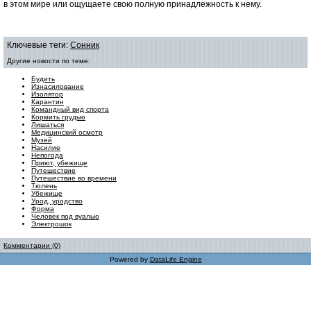
в этом мире или ощущаете свою полную принадлежность к нему.
Ключевые теги:
Сонник
Другие новости по теме:
Будить
Изнасилование
Изолятор
Карантин
Командный вид спорта
Кормить грудью
Лишаться
Медицинский осмотр
Музей
Насилие
Непогода
Приют, убежище
Путешествие
Путешествие во времени
Тюлень
Убежище
Урод, уродство
Форма
Человек под вуалью
Электрошок
Комментарии (0)
Powered by
DataLife Engine