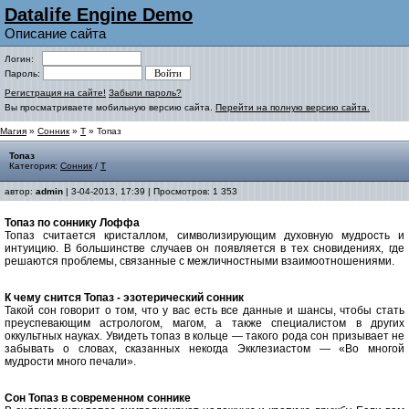
Datalife Engine Demo
Описание сайта
Логин:
Пароль:
Регистрация на сайте!
Забыли пароль?
Вы просматриваете мобильную версию сайта.
Перейти на полную версию сайта.
Магия
»
Сонник
»
Т
» Топаз
Топаз
Категория:
Сонник
/
Т
автор:
admin
| 3-04-2013, 17:39 | Просмотров: 1 353
Топаз по соннику Лоффа
Топаз считается кристаллом, символизирующим духовную мудрость и
интуицию. В большинстве случаев он появляется в тех сновидениях, где
решаются проблемы, связанные с межличностными взаимоотношениями.
К чему снится Топаз - эзотерический сонник
Такой сон говорит о том, что у вас есть все данные и шансы, чтобы стать
преуспевающим астрологом, магом, а также специалистом в других
оккультных науках. Увидеть топаз в кольце — такого рода сон призывает не
забывать о словах, сказанных некогда Экклезиастом — «Во многой
мудрости много печали».
Сон Топаз в современном соннике