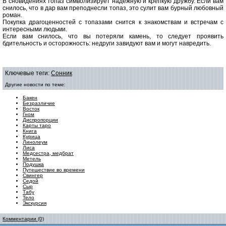
В сновидениях топаз символизирует надежную и крепкую дружбу. Если вам
снилось, что в дар вам преподнесли топаз, это сулит вам бурный любовный
роман
.
Покупка драгоценностей с топазами снится к знакомствам и встречам с
интересными людьми.
Если вам снилось, что вы потеряли камень, то следует проявить
бдительность и осторожность: недруги завидуют вам и могут навредить.
Ключевые теги:
Сонник
Другие новости по теме:
Бакен
Безразличие
Восток
Гном
Диспропорции
Карты таро
Книга
Курица
Линолеум
Лиса
Медсестра, медбрат
Метель
Подушка
Путешествие во времени
Свингер
Седой
Сыр
Табу
Тело
Экскурсия
Комментарии (0)