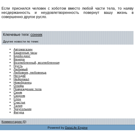
Если приснился человек с хоботом вместо любой части тела, то наяву
несдержанность и неудовлетворенность повернут вашу жизнь в
совершенно другое русло.
Ключевые теги:
сонник
Другие новости по теме:
Автомагазин
Башенные часы
Брейн-ринг
Венера
Возлюбленный, возлюбленная
Грусть
Любимый
Любовник, любовница
Негодяй
Неформал
Новобранец
Олифа
Повреждение тела
Синяк
Скорняк
Слон
Счастье
Талия
Треугольник
Фигура
Комментарии (0)
Powered by
DataLife Engine