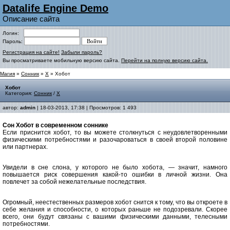
Datalife Engine Demo
Описание сайта
Логин:
Пароль:
Регистрация на сайте!
Забыли пароль?
Вы просматриваете мобильную версию сайта.
Перейти на полную версию сайта.
Магия
»
Сонник
»
Х
» Хобот
Хобот
Категория:
Сонник
/
Х
автор:
admin
| 18-03-2013, 17:38 | Просмотров: 1 493
Сон Хобот в современном соннике
Если приснится хобот, то вы можете столкнуться с неудовлетворенными
физическими потребностями и разочароваться в своей второй половине
или партнерах.
Увидели в сне слона, у которого не было хобота, — значит, намного
повышается риск совершения какой-то ошибки в личной жизни. Она
повлечет за собой нежелательные последствия.
Огромный, неестественных размеров хобот снится к тому, что вы откроете в
себе желания и способности, о которых раньше не подозревали. Скорее
всего, они будут связаны с вашими физическими данными, телесными
потребностями
.