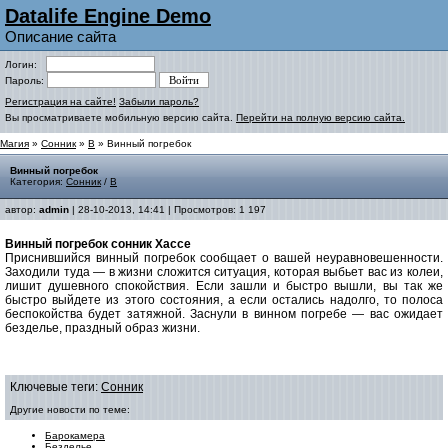
Datalife Engine Demo
Описание сайта
Логин:
Пароль:
Регистрация на сайте!
Забыли пароль?
Вы просматриваете мобильную версию сайта.
Перейти на полную версию сайта.
Магия
»
Сонник
»
В
» Винный погребок
Винный погребок
Категория:
Сонник
/
В
автор:
admin
| 28-10-2013, 14:41 | Просмотров: 1 197
Винный погребок cонник Хассе
Приснившийся винный погребок сообщает о вашей неуравновешенности.
Заходили туда — в жизни сложится ситуация, которая выбьет вас из колеи,
лишит душевного спокойствия. Если зашли и быстро вышли, вы так же
быстро выйдете из этого состояния, а если остались надолго, то полоса
беспокойства будет затяжной. Заснули в винном погребе — вас ожидает
безделье, праздный образ жизни.
Ключевые теги:
Сонник
Другие новости по теме:
Барокамера
Безделье