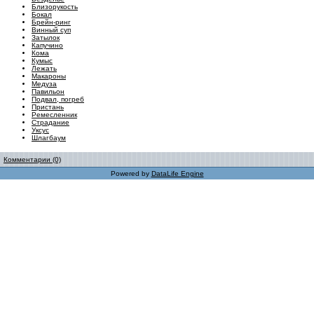
Близорукость
Бокал
Брейн-ринг
Винный суп
Затылок
Капучино
Кома
Кумыс
Лежать
Макароны
Медуза
Павильон
Подвал, погреб
Пристань
Ремесленник
Страдание
Уксус
Шлагбаум
Комментарии (0)
Powered by
DataLife Engine