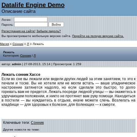
Datalife Engine Demo
Описание сайта
Логин:
Пароль:
Регистрация на сайте!
Забыли пароль?
Вы просматриваете мобильную версию сайта.
Перейти на полную версию сайта.
Магия
»
Сонник
»
Л
» Лежать
Лежать
Категория:
Сонник
/
Л
автор:
admin
| 27-08-2013, 15:14 | Просмотров: 1 259
Лежать cонник Хассе
Если во сне вы лежали или видели других людей за этим занятием, то это к
печали и тоске. Вы не хотели или не могли встать — ваше упадническое
настроение затянется надолго, но если сделали это быстро, то долго
горевать вам не придется. Лежать посреди людной улицы — вы окажетесь в
удручающем положении, и никто не протянет вам руку помощи. Находиться
в постели — вы нуждаетесь в отдыхе, иначе можете слечь. Возлегать на
кладбище — для здоровых к болезни, для болеющих — к смерти.
Ключевые теги:
Сонник
Другие новости по теме: