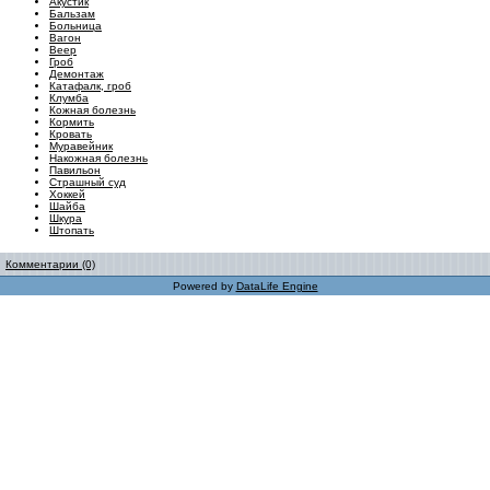
Акустик
Бальзам
Больница
Вагон
Веер
Гроб
Демонтаж
Катафалк, гроб
Клумба
Кожная болезнь
Кормить
Кровать
Муравейник
Накожная болезнь
Павильон
Страшный суд
Хоккей
Шайба
Шкура
Штопать
Комментарии (0)
Powered by
DataLife Engine