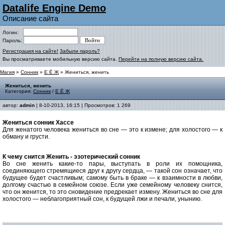
Datalife Engine Demo
Описание сайта
Логин:
Пароль:
Регистрация на сайте!
Забыли пароль?
Вы просматриваете мобильную версию сайта.
Перейти на полную версию сайта.
Магия
»
Сонник
»
Е Ё Ж
» Жениться, женить
Жениться, женить
Категория:
Сонник
/
Е Ё Ж
автор:
admin
| 8-10-2013, 16:15 | Просмотров: 1 269
Жениться cонник Хассе
Для женатого человека жениться во сне — это к измене; для холостого — к
обману и грусти.
К чему снится Женить - эзотерический сонник
Во сне женить какие-то пары, выступать в роли их помощника,
соединяющего стремящиеся друг к другу сердца, — такой сон означает, что
будущее будет счастливым; самому быть в браке — к взаимности в любви,
долгому счастью в семейном союзе. Если уже семейному человеку снится,
что он женится, то это сновидение предрекает измену. Жениться во сне для
холостого — неблагоприятный сон, к будущей лжи и печали, унынию.