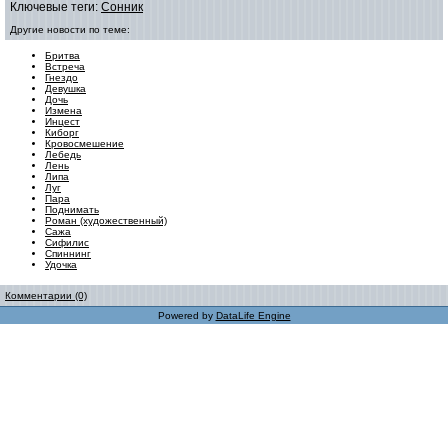
Ключевые теги:
Сонник
Другие новости по теме:
Бритва
Встреча
Гнездо
Девушка
Дочь
Измена
Инцест
Киборг
Кровосмешение
Лебедь
Лень
Липа
Луг
Пара
Поднимать
Роман (художественный)
Сажа
Сифилис
Спиннинг
Удочка
Комментарии (0)
Powered by
DataLife Engine