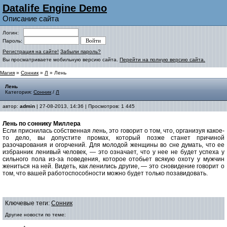
Datalife Engine Demo
Описание сайта
Логин:
Пароль:
Регистрация на сайте!
Забыли пароль?
Вы просматриваете мобильную версию сайта.
Перейти на полную версию сайта.
Магия
»
Сонник
»
Л
» Лень
Лень
Категория:
Сонник
/
Л
автор:
admin
| 27-08-2013, 14:36 | Просмотров: 1 445
Лень по соннику Миллера
Если приснилась собственная лень, это говорит о том, что, организуя какое-
то дело, вы допустите промах, который позже станет причиной
разочарования и огорчений. Для молодой женщины во сне думать, что ее
избранник ленивый человек, — это означает, что у нее не будет успеха у
сильного пола из-за поведения, которое отобьет всякую охоту у мужчин
жениться на ней. Видеть, как ленились другие, — это сновидение говорит о
том, что вашей работоспособности можно будет только позавидовать.
Ключевые теги:
Сонник
Другие новости по теме: