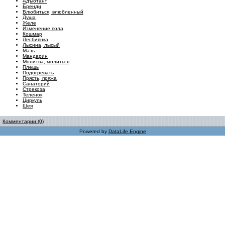
Адъютант
Бренди
Влюбиться, влюбленный
Душа
Желе
Изменение пола
Кошмар
Лесбиянка
Лысина, лысый
Мазь
Мандарин
Молитва, молиться
Плешь
Подогревать
Прясть, пряжа
Санаторий
Стрекоза
Теленок
Циркуль
Шея
Комментарии (0)
Powered by
DataLife Engine