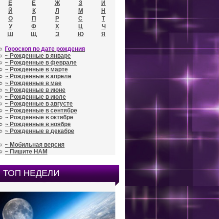
Е
Ё
Ж
З
И
Й
К
Л
М
Н
О
П
Р
С
Т
У
Ф
Х
Ц
Ч
Ш
Щ
Э
Ю
Я
☼
Гороскоп по дате рождения
☼
~ Рожденные в январе
☼
~ Рожденные в феврале
☼
~ Рожденные в марте
☼
~ Рожденные в апреле
☼
~ Рожденные в мае
☼
~ Рожденные в июне
☼
~ Рожденные в июле
☼
~ Рожденные в августе
☼
~ Рожденные в сентябре
☼
~ Рожденные в октябре
☼
~ Рожденные в ноябре
☼
~ Рожденные в декабре
☼
~ Мобильная версия
☼
~ Пишите НАМ
ТОП НЕДЕЛИ