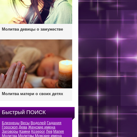
Молитва девицы о замужестве
Молитва матери о своих детях
Быстрый ПОИСК
Близнецы
Весы
Водолей
Гадания
Гороскоп
Дева
Женские имена
Заговоры
Камни
Козерог
Лев
Магия
Молитва
Молитвы
Мужские имена