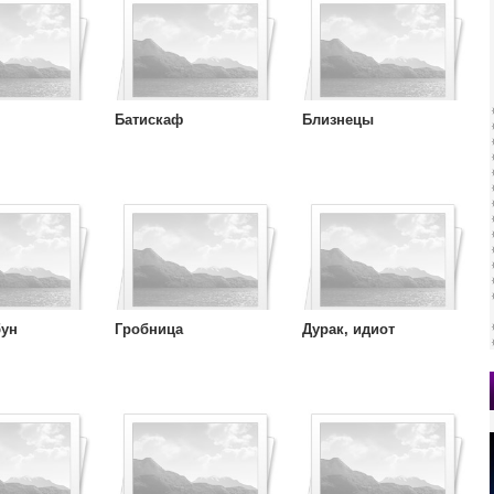
Батискаф
Близнецы
бун
Гробница
Дурак, идиот