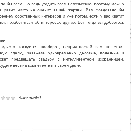
ило бы всех. Но ведь угодить всем невозможно, поэтому можно
се равно никто не оценит вашей жертвы. Вам следовало бы
орением собственных интересов и уже потом, если у вас хватит
ил, позаботиться об интересах других. Вот тогда вы добьетесь
ике
 идиота толкуется наоборот; неприятностей вам не стоит
дную сделку, завяжете одновременно деловые, полезные и
ожет предвещать свадьбу с интеллигентной избранницей.
будете весьма компетентны в своем деле.
Нашли ошибку?