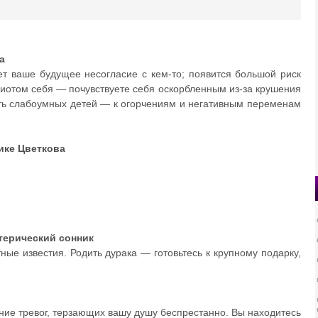
а
ет ваше будущее несогласие с кем-то; появится большой риск
идиотом себя — почувствуете себя оскорбленным из-за крушения
ть слабоумных детей — к огорчениям и негативным переменам
нике Цветкова
отерический сонник
ные известия. Родить дурака — готовьтесь к крупному подарку,
ие тревог, терзающих вашу душу беспрестанно. Вы находитесь