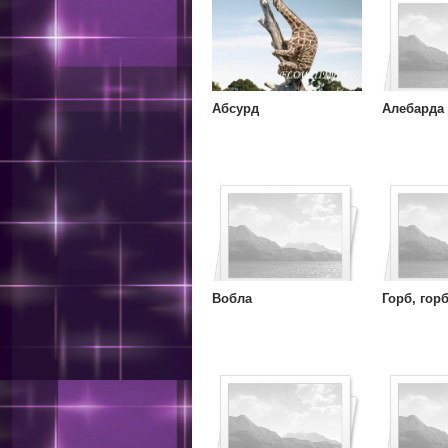
Абсурд
Алебарда
Вобла
Горб, гор