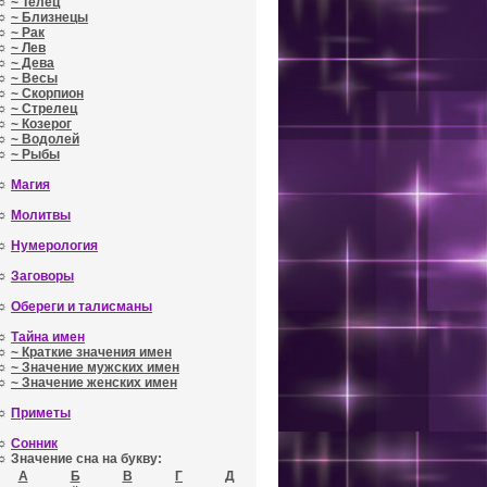
☼
~ Телец
☼
~ Близнецы
☼
~ Рак
☼
~ Лев
☼
~ Дева
☼
~ Весы
☼
~ Скорпион
☼
~ Стрелец
☼
~ Козерог
☼
~ Водолей
☼
~ Рыбы
☼
Магия
☼
Молитвы
☼
Нумерология
☼
Заговоры
☼
Обереги и талисманы
☼
Тайна имен
☼
~ Краткие значения имен
☼
~ Значение мужских имен
☼
~ Значение женских имен
☼
Приметы
☼
Сонник
☼ Значение сна на букву:
А
Б
В
Г
Д