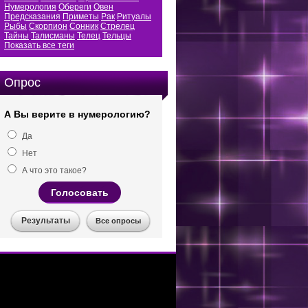
Нумерология
Обереги
Овен
Предсказания
Приметы
Рак
Ритуалы
Рыбы
Скорпион
Сонник
Стрелец
Тайны
Талисманы
Телец
Тельцы
Показать все теги
Опрос
А Вы верите в нумерологию?
Да
Нет
А что это такое?
Голосовать
Результаты
Все опросы