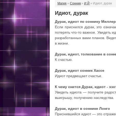
Магия
»
Сонник
»
И Й
» Идиот, дурак
Идиот, дурак
Дурак, идиот по соннику Миллер
Если приснился дурак, это означа
потерять что-то важное. Увидеть 
разработанных вами планов. Виде
в жизни.
Дурак, идиот, толкование в сон
К счастью.
Дурак, идиот cонник Хассе
Идиот предвещает счастье.
К чему снится Дурак, идиот - эз
Увидеть идиота — получите радост
выигрышу, получению наследства.
Дурак, идиот в соннике Лонго
Приснившийся идиот — это отражен