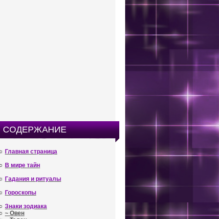
СОДЕРЖАНИЕ
☼
Главная страница
☼
В мире тайн
☼
Гадания и ритуалы
☼
Гороскопы
☼
Знаки зодиака
☼
~ Овен