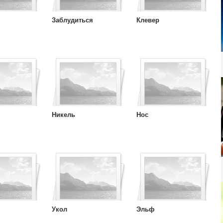
Заблудиться
Клевер
Никель
Нос
Укол
Эльф