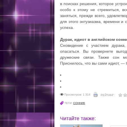
в поисках решения, которое устро
особо к этому не стремиться, в
заняться, прежде всего, удовлетв
для этого энтузиазма, времени и с
успеха.
Дурак, идиот в английском сонн
Сновидение с участием дурака,
опасаться. Вы провернете выго
дружеские связи. Также сон м
Приснилось, что вы сами идиот, — 
Просмотров: 1 314
РЕЙТИНГ:
ТЕГИ:
СОННИК
Читайте также: