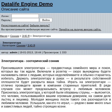
Datalife Engine Demo
Описание сайта
Логин:
Пароль:
Регистрация на сайте!
Забыли пароль?
Вы просматриваете мобильную версию сайта.
Перейти на полную версию сайта.
Магия
»
Сонник
»
Э Ю Я
» Электрогитара
Электрогитара
Категория:
Сонник
/
Э Ю Я
автор:
admin
| 19-01-2013, 19:44 | Просмотров: 1 333
Электрогитара - эзотерический сонник
Приснившаяся электрогитара — предвестница семейного мира и покоя,
которых вы так ждали. Включали в розетку — скоро вынуждены будете
налаживать связи с людьми, которых недолюбливаете и обычно стараетесь
избегать. Держать электрогитару в руках — в результате собственной
оплошности будет раскрыта ваша тайна
.
Играть на электрогитаре —
отлично проведете время в компании старинных приятелей. В ряде
случаев сон может предсказывать встречу с любимым человеком.
Приснилась электрогитара, у которой были оборваны струны, — выяснится,
что человек, пользовавшийся вашим огромным доверием, на самом деле
льстец и лицемер. Молодая женщина после такого сна разочаруется в
любимом человеке. Услышали, как кто-то играл, — рядом с вами много злых
и завистливых людей, тайно строящих козни.