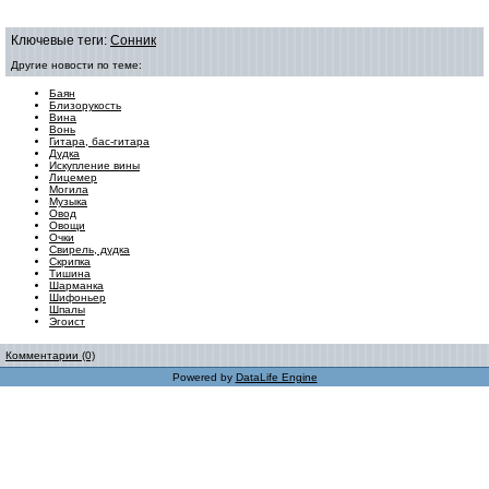
Ключевые теги:
Сонник
Другие новости по теме:
Баян
Близорукость
Вина
Вонь
Гитара, бас-гитара
Дудка
Искупление вины
Лицемер
Могила
Музыка
Овод
Овощи
Очки
Свирель, дудка
Скрипка
Тишина
Шарманка
Шифоньер
Шпалы
Эгоист
Комментарии (0)
Powered by
DataLife Engine