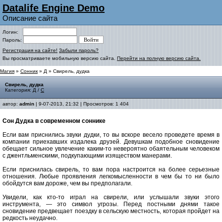
Datalife Engine Demo
Описание сайта
Логин:
Пароль:
Регистрация на сайте!
Забыли пароль?
Вы просматриваете мобильную версию сайта.
Перейти на полную версию сайта.
Магия
»
Сонник
»
Д
» Свирель, дудка
Свирель, дудка
Категория:
Д
/
С
автор:
admin
| 9-07-2013, 21:32 | Просмотров: 1 404
Сон Дудка в современном соннике
Если вам приснились звуки дудки, то вы вскоре весело проведете время в
компании приехавших издалека друзей. Девушкам подобное сновидение
обещает сильное увлечение каким-то невероятно обаятельным человеком
с джентльменскими, подкупающими изяществом манерами.
Если приснилась свирель, то вам пора настроится на более серьезные
отношения. Любые проявления легкомысленности в чем бы то ни было
обойдутся вам дороже, чем вы предполагали.
Увидели, как кто-то играл на свирели, или услышали звуки этого
инструмента, — это символ угрозы. Перед постными днями такое
сновидение предвещает поездку в сельскую местность, которая пройдет на
редкость неудачно
.