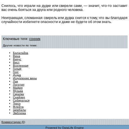
Снилось, что играли на дудке или свирели сами, — значит, что-то заставит
вас очень бояться за друга или родного человека.
Неиграющая, сломанная свирель или дудка снится к тому, что вы благодаря
случайности избегнете опасности и даже не будете об этом знать.
Ключевые теги:
сонник
Другие новости по теме:
Балалайка
Вина
Вирус
Вист
Вселенная
Гольф
Гонг
Дудка
Искупление вины
Лак
Логотип
Мафия
Музыка
Скрипка
Снайпер
Собираться
Треск
Флейта
Цимбалы
Эмблема
Комментарии (0)
Powered by
DataLife Engine