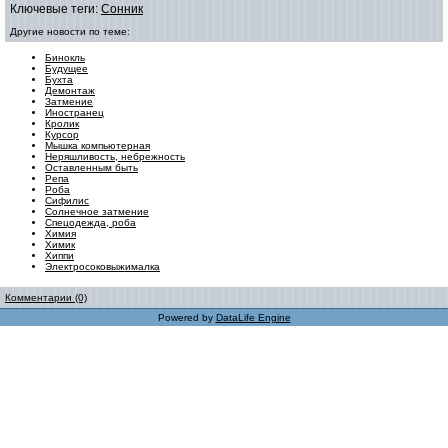
Ключевые теги:
Сонник
Другие новости по теме:
Бинокль
Будущее
Бухта
Демонтаж
Затмение
Иностранец
Кролик
Курсор
Мышка компьютерная
Неряшливость, небрежность
Оставленным быть
Репа
Роба
Сифилис
Солнечное затмение
Спецодежда, роба
Химия
Химик
Хиппи
Электросоковыжималка
Комментарии (0)
Powered by
DataLife Engine