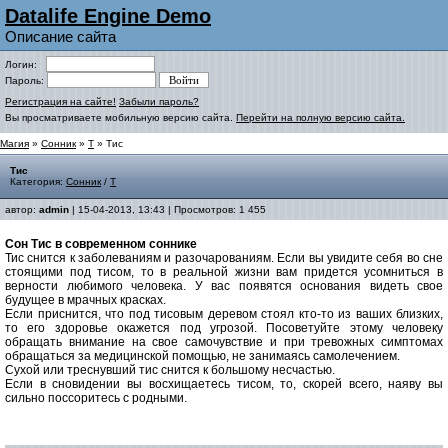
Datalife Engine Demo
Описание сайта
Логин:
Пароль:
Регистрация на сайте!
Забыли пароль?
Вы просматриваете мобильную версию сайта.
Перейти на полную версию сайта.
Магия
»
Сонник
»
Т
» Тис
Тис
Категория:
Сонник
/
Т
автор:
admin
| 15-04-2013, 13:43 | Просмотров: 1 455
Сон Тис в современном соннике
Тис снится к заболеваниям и разочарованиям. Если вы увидите себя во сне
стоящими под тисом, то в реальной жизни вам придется усомниться в
верности любимого человека. У вас появятся основания видеть свое
будущее в мрачных красках.
Если приснится, что под тисовым деревом стоял кто-то из ваших близких,
то его здоровье окажется под угрозой. Посоветуйте этому человеку
обращать внимание на свое самочувствие и при тревожных симптомах
обращаться за медицинской помощью, не занимаясь самолечением
.
Сухой или треснувший тис снится к большому несчастью.
Если в сновидении вы восхищаетесь тисом, то, скорей всего, наяву вы
сильно поссоритесь с родными.