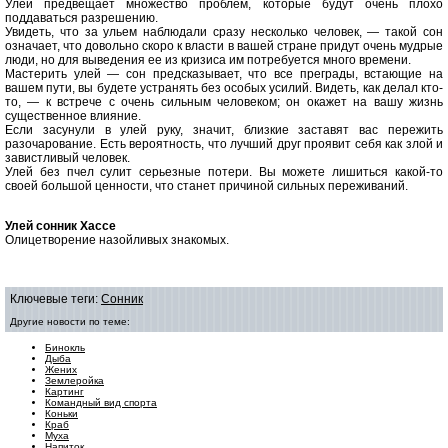
Улей предвещает множество проблем, которые будут очень плохо
поддаваться разрешению.
Увидеть, что за ульем наблюдали сразу несколько человек, — такой сон
означает, что довольно скоро к власти в вашей стране придут очень мудрые
люди, но для выведения ее из кризиса им потребуется много времени.
Мастерить улей — сон предсказывает, что все преграды, встающие на
вашем пути, вы будете устранять без особых усилий. Видеть, как делал кто-
то, — к встрече с очень сильным человеком; он окажет на вашу жизнь
существенное влияние.
Если засунули в улей руку, значит, близкие заставят вас пережить
разочарование. Есть вероятность, что лучший друг проявит себя как злой и
завистливый человек.
Улей без пчел сулит серьезные потери. Вы можете лишиться какой-то
своей большой ценности, что станет причиной сильных переживаний.
Улей cонник Хассе
Олицетворение назойливых знакомых.
Ключевые теги:
Сонник
Другие новости по теме:
Бинокль
Дыба
Жених
Землеройка
Картинг
Командный вид спорта
Коньки
Краб
Муха
Напиток