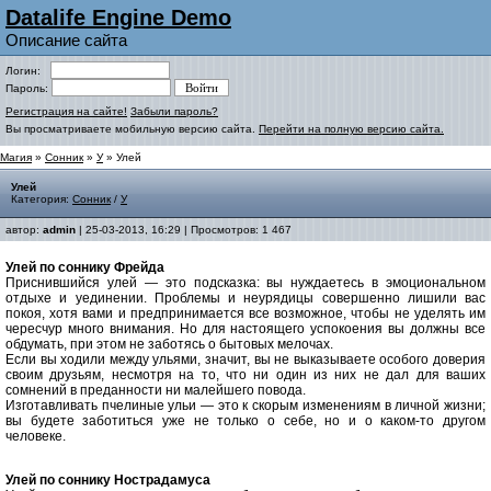
Datalife Engine Demo
Описание сайта
Логин:
Пароль:
Регистрация на сайте!
Забыли пароль?
Вы просматриваете мобильную версию сайта.
Перейти на полную версию сайта.
Магия
»
Сонник
»
У
» Улей
Улей
Категория:
Сонник
/
У
автор:
admin
| 25-03-2013, 16:29 | Просмотров: 1 467
Улей по соннику Фрейда
Приснившийся улей — это подсказка: вы нуждаетесь в эмоциональном
отдыхе и уединении. Проблемы и неурядицы совершенно лишили вас
покоя, хотя вами и предпринимается все возможное, чтобы не уделять им
чересчур много внимания. Но для настоящего успокоения вы должны все
обдумать, при этом не заботясь о бытовых мелочах.
Если вы ходили между ульями, значит, вы не выказываете особого доверия
своим друзьям, несмотря на то, что ни один из них не дал для ваших
сомнений в преданности ни малейшего повода
.
Изготавливать пчелиные ульи — это к скорым изменениям в личной жизни;
вы будете заботиться уже не только о себе, но и о каком-то другом
человеке.
Улей по соннику Нострадамуса