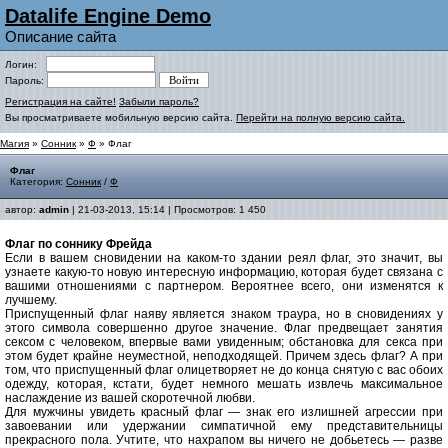
Datalife Engine Demo
Описание сайта
Логин:
Пароль:
Регистрация на сайте!
Забыли пароль?
Вы просматриваете мобильную версию сайта.
Перейти на полную версию сайта.
Магия
»
Сонник
»
Ф
» Флаг
Флаг
Категория:
Сонник
/
Ф
автор:
admin
| 21-03-2013, 15:14 | Просмотров: 1 450
Флаг по соннику Фрейда
Если в вашем сновидении на каком-то здании реял флаг, это значит, вы
узнаете какую-то новую интересную информацию, которая будет связана с
вашими отношениями с партнером. Вероятнее всего, они изменятся к
лучшему.
Приспущенный флаг наяву является знаком траура, но в сновидениях у
этого символа совершенно другое значение. Флаг предвещает занятия
сексом с человеком, впервые вами увиденным; обстановка для секса при
этом будет крайне неуместной, неподходящей. Причем здесь флаг? А при
том, что приспущенный флаг олицетворяет не до конца снятую с вас обоих
одежду, которая, кстати, будет немного мешать извлечь максимальное
наслаждение из вашей скоротечной любви.
Для мужчины увидеть красный флаг — знак его излишней агрессии при
завоевании или удержании симпатичной ему представительницы
прекрасного пола
.
Учтите, что нахрапом вы ничего не добьетесь — разве