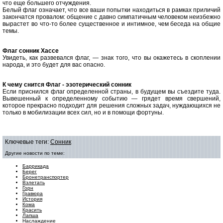
что еще большего отчуждения.
Белый флаг означает, что все ваши попытки находиться в рамках приличий
закончатся провалом: общение с давно симпатичным человеком неизбежно
вырастет во что-то более существенное и интимное, чем беседа на общие
темы.
Флаг cонник Хассе
Увидеть, как развевался флаг, — знак того, что вы окажетесь в скоплении
народа, и это будет для вас опасно.
К чему снится Флаг - эзотерический сонник
Если приснился флаг определенной страны, в будущем вы съездите туда.
Вывешенный к определенному событию — грядет время свершений,
которое прекрасно подходит для решения сложных задач, нуждающихся не
только в мобилизации всех сил, но и в помощи фортуны.
Ключевые теги:
Сонник
Другие новости по теме:
Баррикада
Берег
Бронетранспортер
Взлетать
Горн
Гравюра
История
Кома
Красить
Лапша
Наслаждение