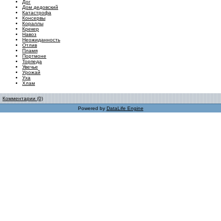
Дог
Дом дедовский
Катастрофа
Консервы
Кораллы
Крекер
Навоз
Неожиданность
Отлив
Пламя
Портмоне
Торпеда
Увечье
Урожай
Уха
Хлам
Комментарии (0)
Powered by
DataLife Engine