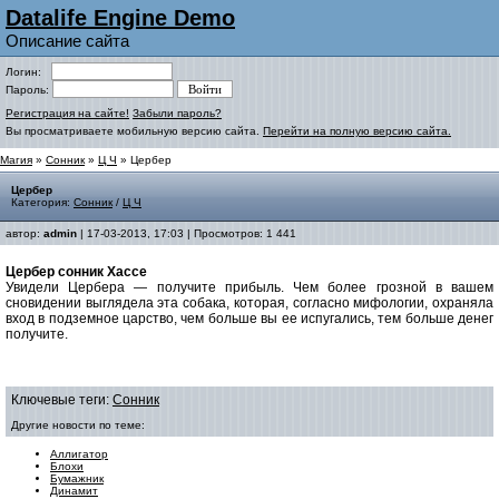
Datalife Engine Demo
Описание сайта
Логин:
Пароль:
Регистрация на сайте!
Забыли пароль?
Вы просматриваете мобильную версию сайта.
Перейти на полную версию сайта.
Магия
»
Сонник
»
Ц Ч
» Цербер
Цербер
Категория:
Сонник
/
Ц Ч
автор:
admin
| 17-03-2013, 17:03 | Просмотров: 1 441
Цербер cонник Хассе
Увидели Цербера — получите прибыль
.
Чем более грозной в вашем
сновидении выглядела эта собака, которая, согласно мифологии, охраняла
вход в подземное царство, чем больше вы ее испугались, тем больше денег
получите.
Ключевые теги:
Сонник
Другие новости по теме:
Аллигатор
Блохи
Бумажник
Динамит