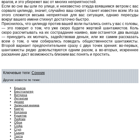
врагов, и это убережет вас от многих неприятностей.
Если во сне вы шли по улице, и неизвестно откуда взявшимся ветром с вас
сорвало цилиндр, значит, случайно ваш секрет станет известен всем. Из-за
этого сложится весьма неприятная для вас ситуация, однако пересуды
вокруг вашего имени стихнут достаточно быстро.
Приснилось, что цилиндр против вашей воли пытались снять у вас с головы,
— это говорит о том, что уже скоро будете жертвой шантажистов. Коль
скоро рассчитывать на их сострадание наивно, вам останется два выхода
— принудить их молчать, задействовав деньги, или же самим рассказать
всем о том, о чем собирались поведать общественности шантажисты.
Второй вариант предпочтительнее сразу с двух точек зрения: во-первых,
шантажисты редко довольствуются одним разом, а во-вторых, искреннее
раскаяние даст возможность близким вас понять и простить.
Ключевые теги:
Сонник
Другие новости по теме:
Брынза
Бюстгальтер
Витрина
Детектив
Драже
Записная книжка
Кактус
Корзина
Кушетка
Лифчик
Обои
Софа
Стул
Сыщик
Тахта
Тиски