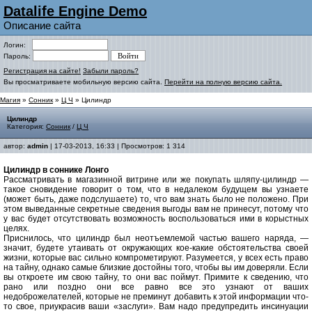
Datalife Engine Demo
Описание сайта
Логин:
Пароль:
Регистрация на сайте!
Забыли пароль?
Вы просматриваете мобильную версию сайта.
Перейти на полную версию сайта.
Магия
»
Сонник
»
Ц Ч
» Цилиндр
Цилиндр
Категория:
Сонник
/
Ц Ч
автор:
admin
| 17-03-2013, 16:33 | Просмотров: 1 314
Цилиндр в соннике Лонго
Рассматривать в магазинной витрине или же покупать шляпу-цилиндр —
такое сновидение говорит о том, что в недалеком будущем вы узнаете
(может быть, даже подслушаете) то, что вам знать было не положено. При
этом выведанные секретные сведения выгоды вам не принесут, потому что
у вас будет отсутствовать возможность воспользоваться ими в корыстных
целях.
Приснилось, что цилиндр был неотъемлемой частью вашего наряда, —
значит, будете утаивать от окружающих кое-какие обстоятельства своей
жизни, которые вас сильно компрометируют
.
Разумеется, у всех есть право
на тайну, однако самые близкие достойны того, чтобы вы им доверяли. Если
вы откроете им свою тайну, то они вас поймут. Примите к сведению, что
рано или поздно они все равно все это узнают от ваших
недоброжелателей, которые не преминут добавить к этой информации что-
то свое, приукрасив ваши «заслуги». Вам надо предупредить инсинуации