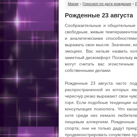
Магия
»
Гороскоп по дате рождения
»
Рожденные 23 августа
Сообразительные и общительные
свободным, живым темпераментом
и аналитическими способностям
выражать свои мысли. Значение, ко
эмоциях. Вас нельзя назвать хо
заметный дискомфорт. Поскольку в
могут считать вас эгоистичным
собственными делами.
Рожденные 23 августа часто под
распространенной из которых яв
чересчур резко выражают свои чувс
горя. Если подобные тенденции н
консультация психолога. Что каса
хотя среди них немало любителей
пищевым аллергиям. Рожденным 2
спорта; они не только дадут пре
продемонстрировать сочувствие п