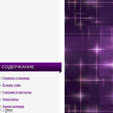
СОДЕРЖАНИЕ
☼
Главная страница
☼
В мире тайн
☼
Гадания и ритуалы
☼
Гороскопы
☼
Знаки зодиака
☼
~ Овен