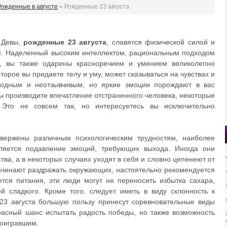
Рожденные в августе
» Рожденные 23 августа
 Девы,
рожденные 23 августа
, славятся физической силой и
. Наделенный высоким интеллектом, рациональным подходом
и, вы также одарены красноречием и умением великолепно
торое вы придаете телу и уму, может сказываться на чувствах и
лодным и неотзывчивым, но яркие эмоции порождают в вас
ы производите впечатление отстраненного человека, некоторые
. Это не совсем так, но интересуетесь вы исключительно
вержены различным психологическим трудностям, наиболее
ляется подавление эмоций, требующих выхода. Иногда они
тва, а в некоторых случаях уходят в себя и словно цепенеют от
ачинают раздражать окружающих, настоятельно рекомендуется
ется питания, эти люди могут не переносить избытка сахара,
 сладкого. Кроме того, следует иметь в виду склонность к
3 августа большую пользу принесут соревновательные виды
красный шанс испытать радость победы, но также возможность
роигравшим.