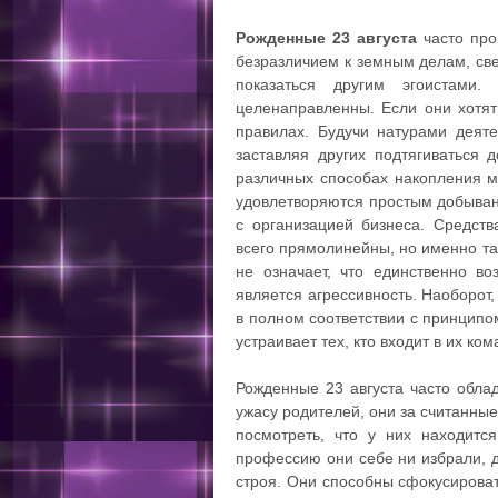
Рожденные 23 августа
часто про
безразличием к земным делам, св
показаться другим эгоистами
целенаправленны. Если они хотят 
правилах. Будучи натурами деят
заставляя других подтягиваться 
различных способах накопления м
удовлетворяются простым добыван
с организацией бизнеса. Средст
всего прямолинейны, но именно та
не означает, что единственно 
является агрессивность. Наоборот,
в полном соответствии с принципо
устраивает тех, кто входит в их ком
Рожденные 23 августа часто обла
ужасу родителей, они за считанны
посмотреть, что у них находитс
профессию они себе ни избрали, 
строя. Они способны сфокусирова