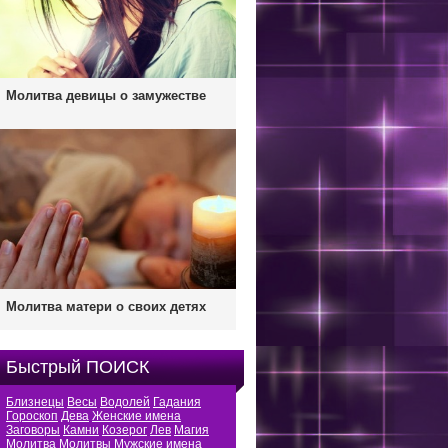
Молитва девицы о замужестве
Молитва матери о своих детях
Быстрый ПОИСК
Близнецы
Весы
Водолей
Гадания
Гороскоп
Дева
Женские имена
Заговоры
Камни
Козерог
Лев
Магия
Молитва
Молитвы
Мужские имена