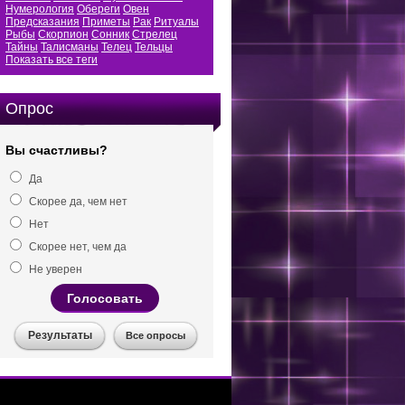
Нумерология
Обереги
Овен
Предсказания
Приметы
Рак
Ритуалы
Рыбы
Скорпион
Сонник
Стрелец
Тайны
Талисманы
Телец
Тельцы
Показать все теги
Опрос
Вы счастливы?
Да
Скорее да, чем нет
Нет
Скорее нет, чем да
Не уверен
Голосовать
Результаты
Все опросы