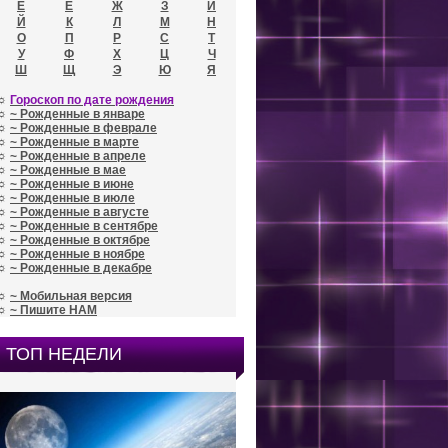
Е
Ё
Ж
З
И
Й
К
Л
М
Н
О
П
Р
С
Т
У
Ф
Х
Ц
Ч
Ш
Щ
Э
Ю
Я
☼
Гороскоп по дате рождения
☼
~ Рожденные в январе
☼
~ Рожденные в феврале
☼
~ Рожденные в марте
☼
~ Рожденные в апреле
☼
~ Рожденные в мае
☼
~ Рожденные в июне
☼
~ Рожденные в июле
☼
~ Рожденные в августе
☼
~ Рожденные в сентябре
☼
~ Рожденные в октябре
☼
~ Рожденные в ноябре
☼
~ Рожденные в декабре
☼
~ Мобильная версия
☼
~ Пишите НАМ
ТОП НЕДЕЛИ