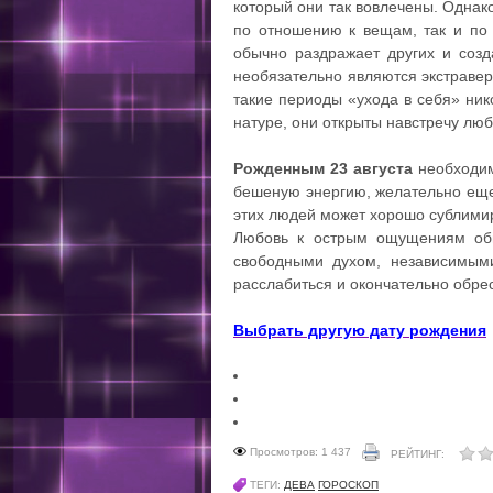
который они так вовлечены. Однак
по отношению к вещам, так и по
обычно раздражает других и соз
необязательно являются экстравер
такие периоды «ухода в себя» ник
натуре, они открыты навстречу люб
Рожденным 23 августа
необходим
бешеную энергию, желательно еще
этих людей может хорошо сублимир
Любовь к острым ощущениям обы
свободными духом, независимым
расслабиться и окончательно обрес
Выбрать другую дату рождения
Просмотров: 1 437
РЕЙТИНГ:
ТЕГИ:
ДЕВА
ГОРОСКОП