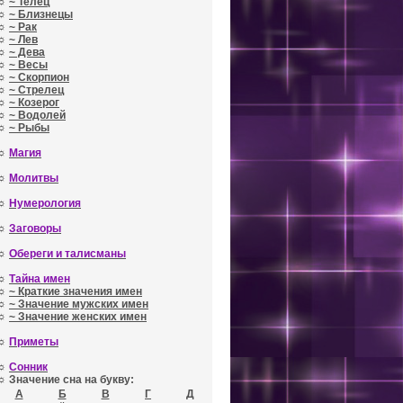
☼
~ Телец
☼
~ Близнецы
☼
~ Рак
☼
~ Лев
☼
~ Дева
☼
~ Весы
☼
~ Скорпион
☼
~ Стрелец
☼
~ Козерог
☼
~ Водолей
☼
~ Рыбы
☼
Магия
☼
Молитвы
☼
Нумерология
☼
Заговоры
☼
Обереги и талисманы
☼
Тайна имен
☼
~ Краткие значения имен
☼
~ Значение мужских имен
☼
~ Значение женских имен
☼
Приметы
☼
Сонник
☼ Значение сна на букву:
А
Б
В
Г
Д