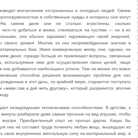
изводят впечатление отстраненных и холодных людей. Своим
ерхпогруженностью в собственные нужды и интересы они могут
. На самом деле они не столько эгоистичны, сколько
чего-то добиться в жизни, отвлекаться на пустяки — не в их
ельными, они обычно заражают окружающих своей энергией,
до своего уровня. Многие из них непревзойденные знатоки в
атериальных благ. Имея коммерческую жилку, они, однако, не
ием денег, гораздо больше их привлекают вопросы, связанные
ва, используемые ими для осуществления своих целей, чаще
к они добиваются наибольшего успеха. Тем не менее это вовсе
возможным способом решения возникающих проблем для них
 рожденные в этот день, по крайней мере, стараются поступать
м «живи сам и дай жить другому», который, разумеется, вполне
анду.
дают незаурядными техническими способностями. В детстве, к
е минуты разбирали даже самые прочные на вид игрушки, чтобы
я внутри. Приобретенный опыт не пропал даром. Какую бы
для них не составит труда починить любую вещь, вышедшую из
ть свою внутреннюю ментальную силу на материальный мир, в