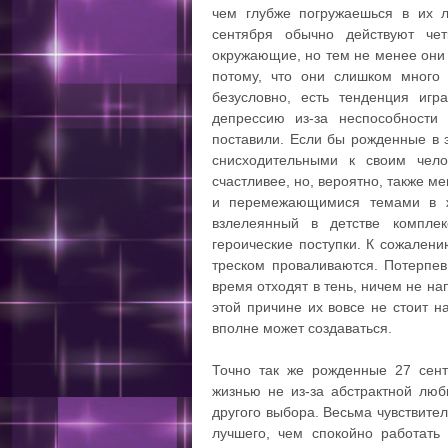
чем глубже погружаешься в их л
сентября обычно действуют че
окружающие, но тем не менее они
потому, что они слишком много 
безусловно, есть тенденция игр
депрессию из-за неспособности
поставили. Если бы рожденные в э
снисходительными к своим чело
счастливее, но, вероятно, также 
и перемежающимися темами в 
взлелеянный в детстве компле
героические поступки. К сожалени
треском проваливаются. Потерпев
время отходят в тень, ничем не на
этой причине их вовсе не стоит н
вполне может создаваться.
Точно так же рожденные 27 сент
жизнью не из-за абстрактной люб
другого выбора. Весьма чувствител
лучшего, чем спокойно работать 