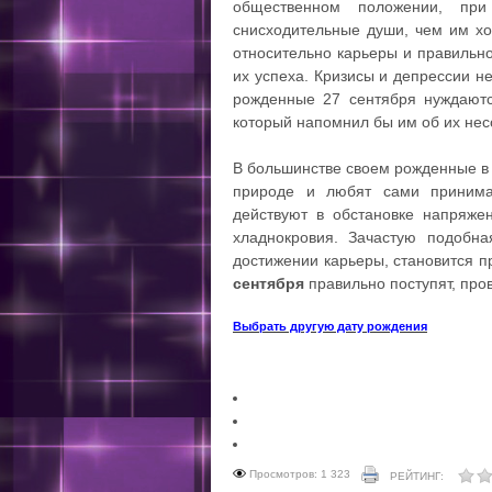
общественном положении, пр
снисходительные души, чем им хо
относительно карьеры и правильно
их успеха. Кризисы и депрессии 
рожденные 27 сентября нуждаютс
который напомнил бы им об их нес
В большинстве своем рожденные в 
природе и любят сами принима
действуют в обстановке напряже
хладнокровия. Зачастую подобна
достижении карьеры, становится п
сентября
правильно поступят, про
Выбрать другую дату рождения
Просмотров: 1 323
РЕЙТИНГ: