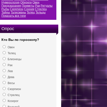
Нумерология
Обереги
Овен
Предсказания
Приметы
Рак
Ритуалы
Рыбы
Скорпион
Сонник
Стрелец
Тайны
Талисманы
Телец
Тельцы
Показать все теги
Опрос
Кто Вы по гороскопу?
Овен
Телец
Близнецы
Рак
Лев
Дева
Весы
Скорпион
Стрелец
Козерог