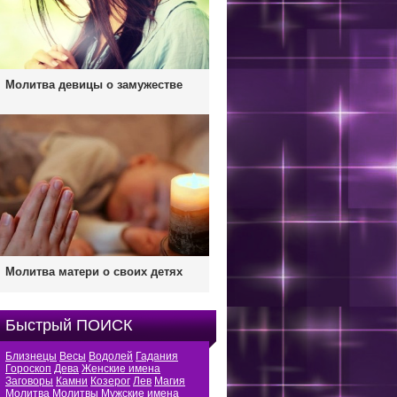
Молитва девицы о замужестве
Молитва матери о своих детях
Быстрый ПОИСК
Близнецы
Весы
Водолей
Гадания
Гороскоп
Дева
Женские имена
Заговоры
Камни
Козерог
Лев
Магия
Молитва
Молитвы
Мужские имена