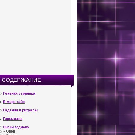
СОДЕРЖАНИЕ
☼
Главная страница
☼
В мире тайн
☼
Гадания и ритуалы
☼
Гороскопы
☼
Знаки зодиака
☼
~ Овен