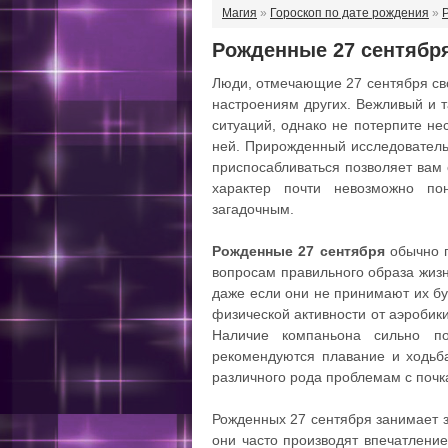
Магия
»
Гороскоп по дате рождения
»
Рожденные 27 сентябр
Люди, отмечающие 27 сентября св
настроениям других. Вежливый и т
ситуаций, однако не потерпите не
ней. Прирожденный исследователь
приспосабливаться позволяет вам 
характер почти невозможно по
загадочным.
Рожденные 27 сентября
обычно п
вопросам правильного образа жиз
даже если они не принимают их бу
физической активности от аэробики
Наличие компаньона сильно п
рекомендуются плавание и ходьб
различного рода проблемам с почк
Рожденных 27 сентября занимает з
они часто производят впечатлени