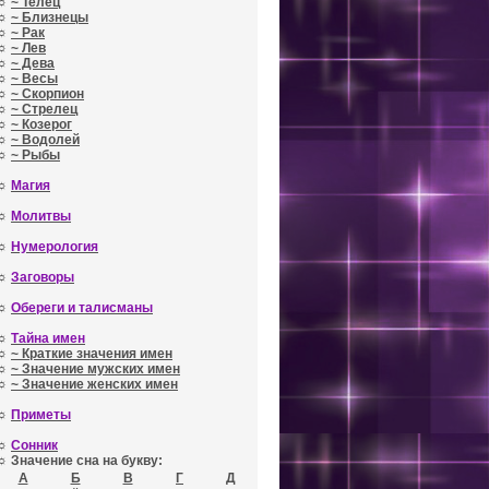
☼
~ Телец
☼
~ Близнецы
☼
~ Рак
☼
~ Лев
☼
~ Дева
☼
~ Весы
☼
~ Скорпион
☼
~ Стрелец
☼
~ Козерог
☼
~ Водолей
☼
~ Рыбы
☼
Магия
☼
Молитвы
☼
Нумерология
☼
Заговоры
☼
Обереги и талисманы
☼
Тайна имен
☼
~ Краткие значения имен
☼
~ Значение мужских имен
☼
~ Значение женских имен
☼
Приметы
☼
Сонник
☼ Значение сна на букву:
А
Б
В
Г
Д