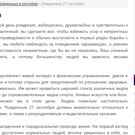
Рожденные в сентябре
» Рожденные 27 сентября
я
ой день рождения, амбициозны, дружелюбны и чувствительны к
актичный, вы сделаете все, чтобы избежать ссор и неприятных
справедливости и обычно выступаете в первых рядах борьбы с
, вы любите наблюдать за поведением окружающих, а умение
оставаться незаметным, где бы вы ни оказались. Ваш сложный
нять, а потому большинству людей вы кажетесь весьма
роявляют живой интерес к физическим упражнениям, диете и
ни и потому открыты для предложений по улучшению здоровья,
квально. Им может нравиться широкий спектр различных видов
 до соревновательных видов спорта, боевых искусств или йоги.
оможет им в этом деле. Людям пожилым настоятельно
а. Рожденные 27 сентября должны внимательно относиться к
ами, а также к репродуктивным и выделительным органам.
агадочная и парадоксальная природа жизни. На первый взгляд
е достаточно нормальных людей, вполне уверенных в себе, но