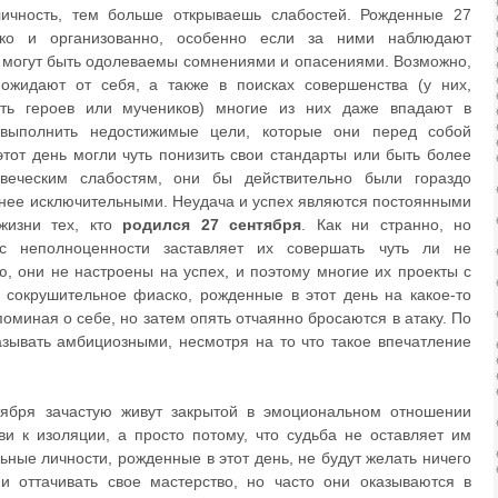
ичность, тем больше открываешь слабостей. Рожденные 27
тко и организованно, особенно если за ними наблюдают
 могут быть одолеваемы сомнениями и опасениями. Возможно,
ожидают от себя, а также в поисках совершенства (у них,
ать героев или мучеников) многие из них даже впадают в
 выполнить недостижимые цели, которые они перед собой
тот день могли чуть понизить свои стандарты или быть более
веческим слабостям, они бы действительно были гораздо
менее исключительными. Неудача и успех являются постоянными
жизни тех, кто
родился 27 сентября
. Как ни странно, но
кс неполноценности заставляет их совершать чуть ли не
ю, они не настроены на успех, и поэтому многие их проекты с
 сокрушительное фиаско, рожденные в этот день на какое-то
поминая о себе, но затем опять отчаянно бросаются в атаку. По
азывать амбициозными, несмотря на то что такое впечатление
ября зачастую живут закрытой в эмоциональном отношении
ви к изоляции, а просто потому, что судьба не оставляет им
ьные личности, рожденные в этот день, не будут желать ничего
и оттачивать свое мастерство, но часто они оказываются в