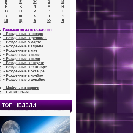
Е
Ё
Ж
З
И
Й
К
Л
М
Н
О
П
Р
С
Т
У
Ф
Х
Ц
Ч
Ш
Щ
Э
Ю
Я
☼
Гороскоп по дате рождения
☼
~ Рожденные в январе
☼
~ Рожденные в феврале
☼
~ Рожденные в марте
☼
~ Рожденные в апреле
☼
~ Рожденные в мае
☼
~ Рожденные в июне
☼
~ Рожденные в июле
☼
~ Рожденные в августе
☼
~ Рожденные в сентябре
☼
~ Рожденные в октябре
☼
~ Рожденные в ноябре
☼
~ Рожденные в декабре
☼
~ Мобильная версия
☼
~ Пишите НАМ
ТОП НЕДЕЛИ