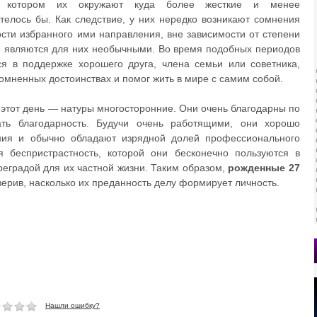
и котором их окружают куда более жесткие и менее
телось бы. Как следствие, у них нередко возникают сомнения
сти избранного ими направления, вне зависимости от степени
не являются для них необычными. Во время подобных периодов
я в поддержке хорошего друга, члена семьи или советника,
омненных достоинствах и помог жить в мире с самим собой.
этот день — натуры многосторонние. Они очень благодарны по
ть благодарность. Будучи очень работящими, они хорошо
ния и обычно обладают изрядной долей профессионального
я беспристрастность, которой они бесконечно пользуются в
реградой для их частной жизни. Таким образом,
рожденные 27
верив, насколько их преданность делу формирует личность.
Нашли ошибку?