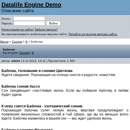
Datalife Engine Demo
Описание сайта
Логин:
Пароль:
Регистрация на сайте!
Забыли пароль?
Вы просматриваете мобильную версию сайта.
Перейти на полную версию сайта.
Магия
»
Сонник
»
Б
» Бабочка
Бабочка
Категория:
Сонник
/
Б
автор:
admin
| 4-11-2013, 13:11 | Просмотров: 1 300
Бабочка, толкование в соннике Цветкова
Ждите свидания. Порхающая на солнце снится к радости, новостям.
Бабочка cонник Хассе
Сон предвещает счастливую жизнь. Если вы поймали бабочку, в любви
будет удача.
К чему снится Бабочка - эзотерический сонник
Порхающая бабочка сулит легкую жизнь, мертвая предупреждает о
появлении жизненных сложностей в той сфере, где вы их меньше всего
ждете. Бабочка кормилась в вашем сне — вас ждет удобная жизнь.