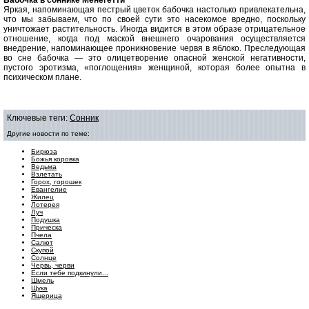
Бабочка в соннике Менегетти
Яркая, напоминающая пестрый цветок бабочка настолько привлекательна,
что мы забываем, что по своей сути это насекомое вредно, поскольку
уничтожает растительность. Иногда видится в этом образе отрицательное
отношение, когда под маской внешнего очарования осуществляется
внедрение, напоминающее проникновение червя в яблоко. Преследующая
во сне бабочка — это олицетворение опасной женской негативности,
пустого эротизма, «поглощения» женщиной, которая более опытна в
психическом плане.
Ключевые теги:
Сонник
Другие новости по теме:
Бирюза
Божья коровка
Ведьма
Взлетать
Горох, горошек
Евангелие
Жилец
Лотерея
Луч
Подушка
Прическа
Пчела
Салют
Скупой
Солнце
Червь, черви
Если тебе подкинули...
Шмель
Щука
Ящерица