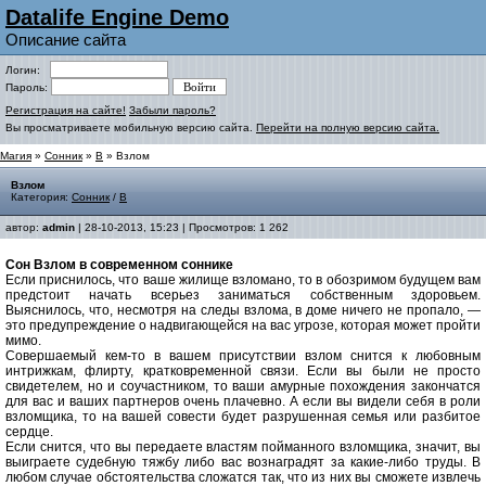
Datalife Engine Demo
Описание сайта
Логин:
Пароль:
Регистрация на сайте!
Забыли пароль?
Вы просматриваете мобильную версию сайта.
Перейти на полную версию сайта.
Магия
»
Сонник
»
В
» Взлом
Взлом
Категория:
Сонник
/
В
автор:
admin
| 28-10-2013, 15:23 | Просмотров: 1 262
Сон Взлом в современном соннике
Если приснилось, что ваше жилище взломано, то в обозримом будущем вам
предстоит начать всерьез заниматься собственным здоровьем.
Выяснилось, что, несмотря на следы взлома, в доме ничего не пропало, —
это предупреждение о надвигающейся на вас угрозе, которая может пройти
мимо.
Совершаемый кем-то в вашем присутствии взлом снится к любовным
интрижкам, флирту, кратковременной связи. Если вы были не просто
свидетелем, но и соучастником, то ваши амурные похождения закончатся
для вас и ваших партнеров очень плачевно. А если вы видели себя в роли
взломщика, то на вашей совести будет разрушенная семья или разбитое
сердце.
Если снится, что вы передаете властям пойманного взломщика, значит, вы
выиграете судебную тяжбу либо вас вознаградят за какие-либо труды. В
любом случае обстоятельства сложатся так, что из них вы сможете извлечь