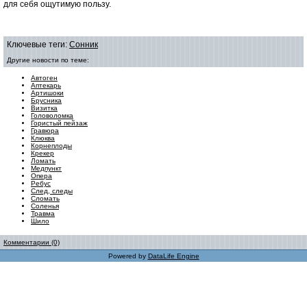
для себя ощутимую пользу.
Ключевые теги:
Сонник
Другие новости по теме:
Автоген
Аптекарь
Артишоки
Брусника
Визитка
Головоломка
Гористый пейзаж
Гравюра
Клюква
Корнеплоды
Крекер
Ломать
Медпункт
Опера
Ребус
След, следы
Сломать
Соленья
Травма
Шило
Комментарии (0)
Powered by
DataLife Engine