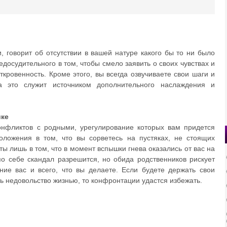
, говорит об отсутствии в вашей натуре какого бы то ни было
едосудительного в том, чтобы смело заявить о своих чувствах и
ткровенность. Кроме этого, вы всегда озвучиваете свои шаги и
а это служит источником дополнительного наслаждения и
ике
онфликтов с родными, урегулирование которых вам придется
оложения в том, что вы сорветесь на пустяках, не стоящих
ы лишь в том, что в момент вспышки гнева оказались от вас на
по себе скандал разрешится, но обида родственников рискует
ие вас и всего, что вы делаете. Если будете держать свои
ь недовольство жизнью, то конфронтации удастся избежать.