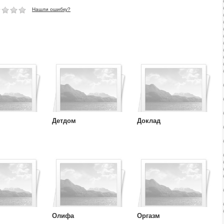
Нашли ошибку?
Детдом
Доклад
Олифа
Оргазм