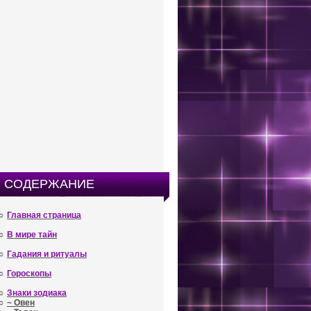
СОДЕРЖАНИЕ
☼
Главная страница
☼
В мире тайн
☼
Гадания и ритуалы
☼
Гороскопы
☼
Знаки зодиака
☼
~ Овен