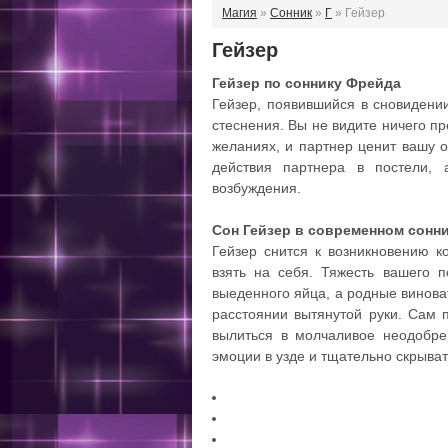
Магия
»
Сонник
»
Г
» Гейзер
Гейзер
Гейзер по соннику Фрейда
Гейзер, появившийся в сновидении
стеснения. Вы не видите ничего пр
желаниях, и партнер ценит вашу о
действия партнера в постели, 
возбуждения.
Сон Гейзер в современном сонн
Гейзер снится к возникновению к
взять на себя. Тяжесть вашего п
выеденного яйца, а родные виноват
расстоянии вытянутой руки. Сам 
вылиться в молчаливое неодобрен
эмоции в узде и тщательно скрыват