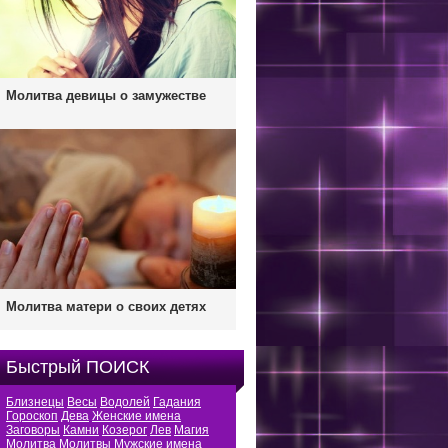
Молитва девицы о замужестве
Молитва матери о своих детях
Быстрый ПОИСК
Близнецы
Весы
Водолей
Гадания
Гороскоп
Дева
Женские имена
Заговоры
Камни
Козерог
Лев
Магия
Молитва
Молитвы
Мужские имена