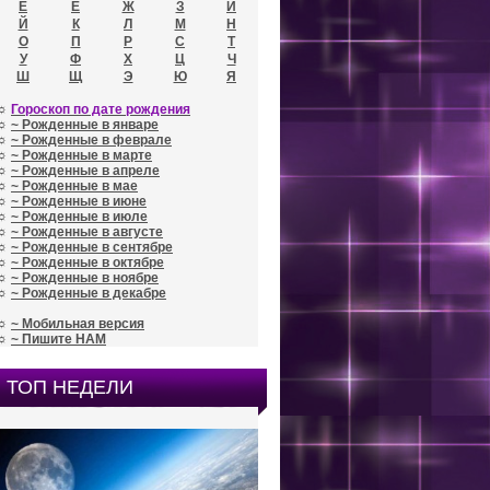
Е
Ё
Ж
З
И
Й
К
Л
М
Н
О
П
Р
С
Т
У
Ф
Х
Ц
Ч
Ш
Щ
Э
Ю
Я
☼
Гороскоп по дате рождения
☼
~ Рожденные в январе
☼
~ Рожденные в феврале
☼
~ Рожденные в марте
☼
~ Рожденные в апреле
☼
~ Рожденные в мае
☼
~ Рожденные в июне
☼
~ Рожденные в июле
☼
~ Рожденные в августе
☼
~ Рожденные в сентябре
☼
~ Рожденные в октябре
☼
~ Рожденные в ноябре
☼
~ Рожденные в декабре
☼
~ Мобильная версия
☼
~ Пишите НАМ
ТОП НЕДЕЛИ