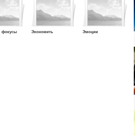
, фокусы
Экономить
Эмоции