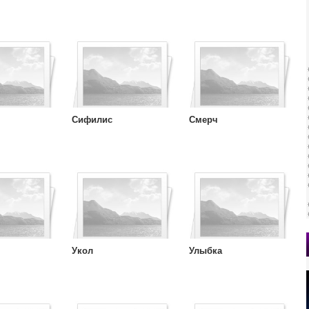
Сифилис
Смерч
Укол
Улыбка