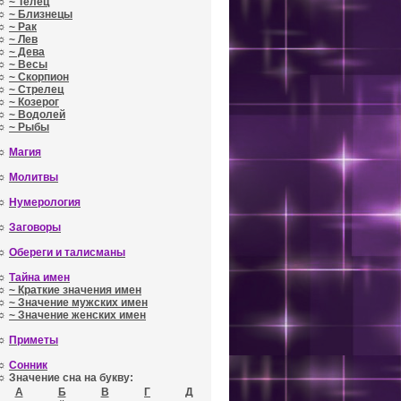
☼
~ Телец
☼
~ Близнецы
☼
~ Рак
☼
~ Лев
☼
~ Дева
☼
~ Весы
☼
~ Скорпион
☼
~ Стрелец
☼
~ Козерог
☼
~ Водолей
☼
~ Рыбы
☼
Магия
☼
Молитвы
☼
Нумерология
☼
Заговоры
☼
Обереги и талисманы
☼
Тайна имен
☼
~ Краткие значения имен
☼
~ Значение мужских имен
☼
~ Значение женских имен
☼
Приметы
☼
Сонник
☼ Значение сна на букву:
А
Б
В
Г
Д