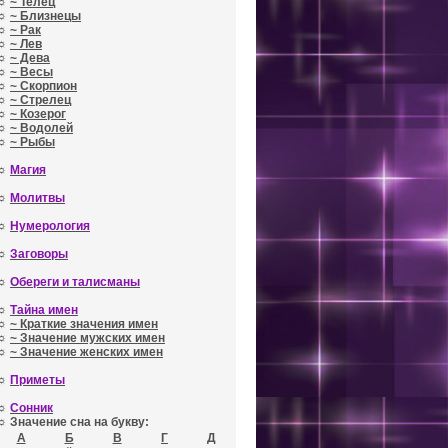
☼
~ Телец
☼
~ Близнецы
☼
~ Рак
☼
~ Лев
☼
~ Дева
☼
~ Весы
☼
~ Скорпион
☼
~ Стрелец
☼
~ Козерог
☼
~ Водолей
☼
~ Рыбы
☼
Магия
☼
Молитвы
☼
Нумерология
☼
Заговоры
☼
Обереги и талисманы
☼
Тайна имен
☼
~ Краткие значения имен
☼
~ Значение мужских имен
☼
~ Значение женских имен
☼
Приметы
☼
Сонник
☼ Значение сна на букву:
А
Б
В
Г
Д