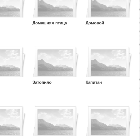
Домашняя птица
Домовой
Затопило
Капитан