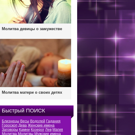
Молитва девицы о замужестве
Молитва матери о своих детях
Быстрый ПОИСК
Близнецы
Весы
Водолей
Гадания
Гороскоп
Дева
Женские имена
Заговоры
Камни
Козерог
Лев
Магия
Молитва
Молитвы
Мужские имена