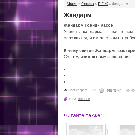
Магия
»
Сонник
»
Е Ё Ж
» Жандарм
Жандарм
Жандарм cонник Хассе
Увидеть жандарма — вас в чем
осложнится, и именно вам потребу
К чему снится Жандарм - эзотер
Сон к удивительному совпадению.
Просмотров: 1 233
РЕЙТИНГ:
ТЕГИ:
СОННИК
Читайте также: