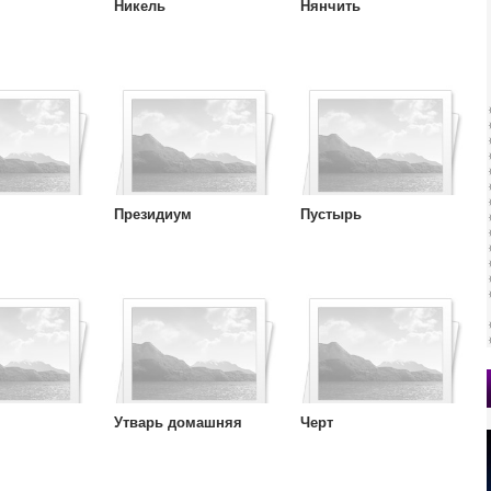
Никель
Нянчить
Президиум
Пустырь
Утварь домашняя
Черт