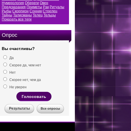
Нумерология
Обереги
Овен
Предсказания
Приметы
Рак
Ритуалы
Рыбы
Скорпион
Сонник
Стрелец
Тайны
Талисманы
Телец
Тельцы
Показать все теги
Опрос
Вы счастливы?
Да
Скорее да, чем нет
Нет
Скорее нет, чем да
Не уверен
Голосовать
Результаты
Все опросы