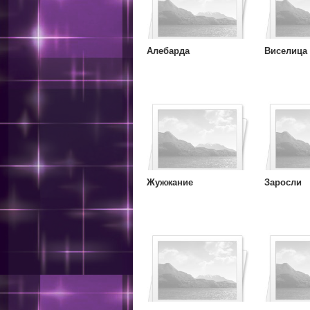
Алебарда
Виселица
Жужжание
Заросли