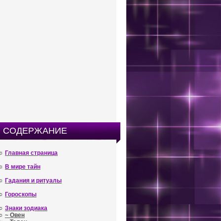
СОДЕРЖАНИЕ
☼
Главная страница
☼
В мире тайн
☼
Гадания и ритуалы
☼
Гороскопы
☼
Знаки зодиака
☼
~ Овен