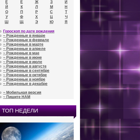
Е
Ё
Ж
З
И
Й
К
Л
М
Н
О
П
Р
С
Т
У
Ф
Х
Ц
Ч
Ш
Щ
Э
Ю
Я
☼
Гороскоп по дате рождения
☼
~ Рожденные в январе
☼
~ Рожденные в феврале
☼
~ Рожденные в марте
☼
~ Рожденные в апреле
☼
~ Рожденные в мае
☼
~ Рожденные в июне
☼
~ Рожденные в июле
☼
~ Рожденные в августе
☼
~ Рожденные в сентябре
☼
~ Рожденные в октябре
☼
~ Рожденные в ноябре
☼
~ Рожденные в декабре
☼
~ Мобильная версия
☼
~ Пишите НАМ
ТОП НЕДЕЛИ