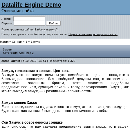
Datalife Engine Demo
Описание сайта
Логин:
Пароль:
Регистрация на сайте!
Забыли пароль?
Вы просматриваете мобильную версию сайта.
Перейти на полную версию сайта.
Магия
»
Сонник
»
З
» Замуж
Замуж
Категория:
Сонник
/
З
автор:
admin
| 6-10-2013, 14:54 | Просмотров: 1 328
Замуж, толкование в соннике Цветкова
Выходить во сне замуж, если вы уже семейная женщина, — попадете в
безвыходное положение. Для свободной девушки сон, в котором она
сочеталась законным браком, тоже является недобрым
предзнаменованием, сулящим печаль и тоску, разочарования. Видеть, как
кто-то выходил замуж, — к различным неприятностям.
Замуж cонник Хассе
Если в сновидении вы выдавали кого-то замуж, это означает, что грядущее
будет счастливым; самой выходить — сон к взаимности в любви.
Сон Замуж в современном соннике
Если снилось, что вам сделали предложение выйти замуж, то в вашей