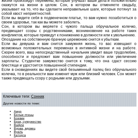
жизни произойдут перемены, которые улучшат ваши дела и положительно
скажутся на жизни в целом. Сон, в котором вы отменяете свадьбу,
указывает на то, что вы сделаете неправильные шаги, которые потянут за
собой хвост неприятностей.
Если вы видите себя в подвенечном платье, то вам нужно позаботиться о
своем здоровье, так как вы можете заболеть.
Сон, в котором вы меряете с чужого пальца обручальное колечко,
предвещает ссоры с родственниками, возникновение на работе таких
конфликтов, которые приведут к понижению в должности или к увольнению.
Опоздание на собственную брачную церемонию снится к убыткам
.
Если вы девушка и вам снится замужняя жизнь, то вас извещают о
возможных положительных переменах в интимной жизни и на работе.
Скорее всего, ваш непосредственный начальник увидит ваше трудолюбие,
способности и предложит вам повышение должности или увеличение
зарплаты. Студентке замужество снится к тому, что она сдаст сессию
блестяще и удостоится повышенной стипендии.
Если в сновидениях вы видите свой безымянный палец без обручального
колечка, то в реальности вам изменит муж или близкий человек. Сон может
также предвещать ссору с родными или друзьями.
Ключевые теги:
Сонник
Другие новости по теме:
Амур
Белые птицы
Боевик
Брак, супружество
Вафли
Вдова, вдовец
Вуаль
Каторга