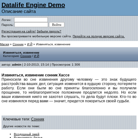
Datalife Engine Demo
Описание сайта
Логин:
Пароль:
Регистрация на сайте!
Забыли пароль?
Вы просматриваете мобильную версию сайта.
Перейти на полную версию сайта.
Магия
»
Сонник
»
И Й
» Извиняться, извинение
Извиняться, извинение
Категория:
Сонник
/
И Й
автор:
admin
| 2-10-2013, 15:14 | Просмотров: 1 306
Извиняться, извинение cонник Хассе
Приносили во сне извинения другому человеку — это знак будущего
расстройства ваших дел; ситуация изменится в худшую сторону, потеряете
работу. Если они были во сне приняты благосклонно и вы получили
прощение, то неблагоприятное положение продлится недолго. Но если
ваши извинения никто не захотел слушать, то дела будут плохи. Кто-то во
сне извинялся перед вами — значит, придется покориться своей судьбе.
Ключевые теги:
Сонник
Другие новости по теме:
Воздушный змей
Выкручивать белье