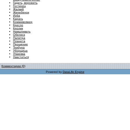
Гадать, ворожить
Гостинец
Жалкий
Жеребенок
Изба
Карась
Коммивояжер
Кресло
Кролик
Намыливать
Обелиск
Палитра
Планета
Прощение
Трибуна
Уборщица
Упаковка
Хвастаться
Комментарии (0)
Powered by
DataLife Engine