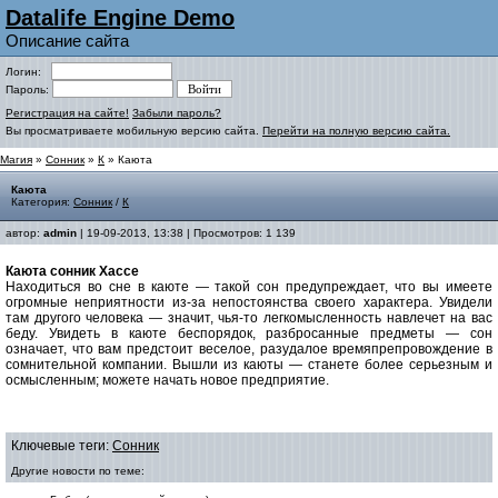
Datalife Engine Demo
Описание сайта
Логин:
Пароль:
Регистрация на сайте!
Забыли пароль?
Вы просматриваете мобильную версию сайта.
Перейти на полную версию сайта.
Магия
»
Сонник
»
К
» Каюта
Каюта
Категория:
Сонник
/
К
автор:
admin
| 19-09-2013, 13:38 | Просмотров: 1 139
Каюта cонник Хассе
Находиться во сне в каюте — такой сон предупреждает, что вы имеете
огромные неприятности из-за непостоянства своего характера. Увидели
там другого человека — значит, чья-то легкомысленность навлечет на вас
беду. Увидеть в каюте беспорядок, разбросанные предметы — сон
означает, что вам предстоит веселое, разудалое времяпрепровождение в
сомнительной компании. Вышли из каюты — станете более серьезным и
осмысленным; можете начать новое предприятие.
Ключевые теги:
Сонник
Другие новости по теме: