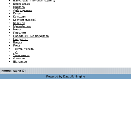
Бабка (растительный корень)
Беспорядок
Гримасы
Добродетель
Кеды
Комедия
Костюм мужской
Котенок
Мультфильм
Носки
Перелом
Позолоченные предметы
Пьедестал
Рация
Рога
Тонуть, топить
Туз
Утопленник
Фашизм
Шататься
Комментарии (0)
Powered by
DataLife Engine