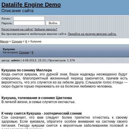
Datalife Engine Demo
Описание сайта
Логин:
Пароль:
Регистрация на сайте!
Забыли пароль?
Вы просматриваете мобильную версию сайта.
Перейти на полную версию сайта.
Магия
»
Сонник
»
К
» Кукушка
Кукушка
Категория:
Сонник
/
К
автор:
admin
| 4-09-2013, 15:23 | Просмотров: 1 379
Кукушка по соннику Миллера
Когда снится кукушка, это дурной знак. Ваши надежды неожиданно будут
сокрушены, благоприятный жизненный период закончится, причем есть
вероятность, что это случится из-за гибели друга
.
Слышали голос птицы —
скоро будете горько переживать из-за болезни любимого человека.
Кукушка, толкование в соннике Цветкова
В личной жизни, в семье случится несчастье.
К чему снится Кукушка - эзотерический сонник
Сон означает, что вам следует более трепетно отнестись к своему
здоровью. Если куковала, обратите особое внимание на систему своего
питания. Гнездо кукушки снится к вероятным заболеваниям половой и