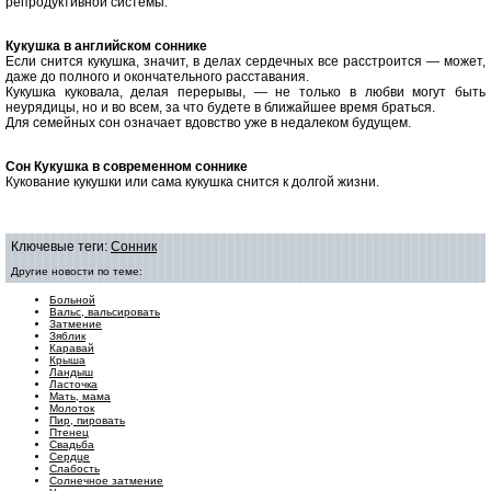
репродуктивной системы.
Кукушка в английском соннике
Если снится кукушка, значит, в делах сердечных все расстроится — может,
даже до полного и окончательного расставания.
Кукушка куковала, делая перерывы, — не только в любви могут быть
неурядицы, но и во всем, за что будете в ближайшее время браться.
Для семейных сон означает вдовство уже в недалеком будущем.
Сон Кукушка в современном соннике
Кукование кукушки или сама кукушка снится к долгой жизни.
Ключевые теги:
Сонник
Другие новости по теме:
Больной
Вальс, вальсировать
Затмение
Зяблик
Каравай
Крыша
Ландыш
Ласточка
Мать, мама
Молоток
Пир, пировать
Птенец
Свадьба
Сердце
Слабость
Солнечное затмение