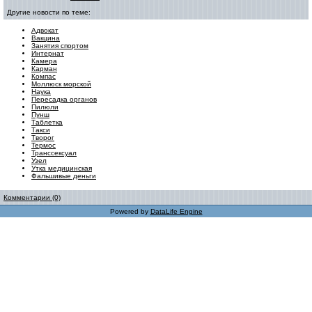
Другие новости по теме:
Адвокат
Вакцина
Занятия спортом
Интернат
Камера
Карман
Компас
Моллюск морской
Наука
Пересадка органов
Пилюли
Пунш
Таблетка
Tакси
Творог
Термос
Транссексуал
Узел
Утка медицинская
Фальшивые деньги
Комментарии (0)
Powered by
DataLife Engine