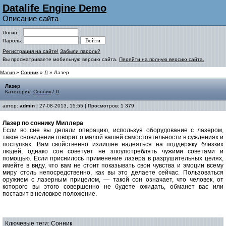
Datalife Engine Demo
Описание сайта
Логин:
Пароль:
Регистрация на сайте!
Забыли пароль?
Вы просматриваете мобильную версию сайта.
Перейти на полную версию сайта.
Магия
»
Сонник
»
Л
» Лазер
Лазер
Категория:
Сонник
/
Л
автор:
admin
| 27-08-2013, 15:55 | Просмотров: 1 379
Лазер по соннику Миллера
Если во сне вы делали операцию, используя оборудование с лазером,
такое сновидение говорит о малой вашей самостоятельности в суждениях и
поступках. Вам свойственно излишне надеяться на поддержку близких
людей, однако сон советует не злоупотреблять чужими советами и
помощью. Если приснилось применение лазера в разрушительных целях,
имейте в виду, что вам не стоит показывать свои чувства и эмоции всему
миру столь непосредственно, как вы это делаете сейчас. Пользоваться
оружием с лазерным прицелом, — такой сон означает, что человек, от
которого вы этого совершенно не будете ожидать, обманет вас или
поставит в неловкое положение.
Ключевые теги:
Сонник