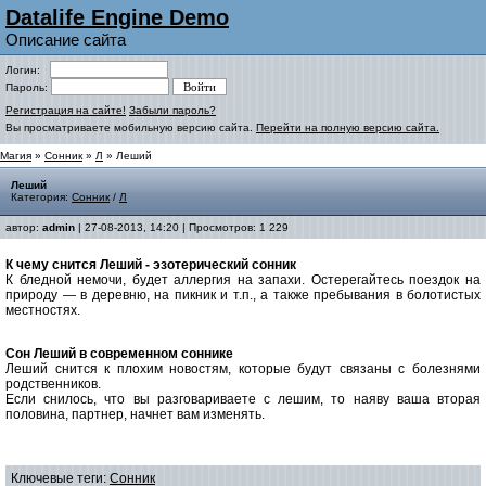
Datalife Engine Demo
Описание сайта
Логин:
Пароль:
Регистрация на сайте!
Забыли пароль?
Вы просматриваете мобильную версию сайта.
Перейти на полную версию сайта.
Магия
»
Сонник
»
Л
» Леший
Леший
Категория:
Сонник
/
Л
автор:
admin
| 27-08-2013, 14:20 | Просмотров: 1 229
К чему снится Леший - эзотерический сонник
К бледной немочи, будет аллергия на запахи. Остерегайтесь поездок на
природу — в деревню, на пикник и т.п., а также пребывания в болотистых
местностях.
Сон Леший в современном соннике
Леший снится к плохим новостям, которые будут связаны с болезнями
родственников.
Если снилось, что вы разговариваете с лешим, то наяву ваша вторая
половина, партнер, начнет вам изменять.
Ключевые теги:
Сонник