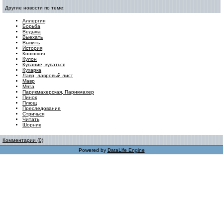
Другие новости по теме:
Аллергия
Борьба
Ведьма
Выехать
Выпить
История
Конюшня
Кулон
Купание, купаться
Кухарка
Лавр, лавровый лист
Мавр
Мята
Парикмахерская, Парикмахер
Пинок
Плющ
Преследование
Стричься
Читать
Шорник
Комментарии (0)
Powered by
DataLife Engine