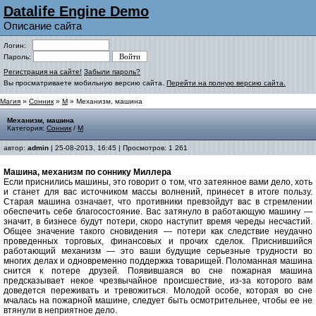
Datalife Engine Demo
Описание сайта
Логин:
Пароль:
Регистрация на сайте!
Забыли пароль?
Вы просматриваете мобильную версию сайта.
Перейти на полную версию сайта.
Магия
»
Сонник
»
М
» Механизм, машина
Механизм, машина
Категория:
Сонник
/
М
автор:
admin
| 25-08-2013, 16:45 | Просмотров: 1 261
Машина, механизм по соннику Миллера
Если приснились машины, это говорит о том, что затеянное вами дело, хоть
и станет для вас источником массы волнений, принесет в итоге пользу.
Старая машина означает, что противники превзойдут вас в стремлении
обеспечить себе благосостояние. Вас затянуло в работающую машину —
значит, в бизнесе будут потери, скоро наступит время череды несчастий.
Общее значение такого сновидения — потери как следствие неудачно
проведенных торговых, финансовых и прочих сделок. Приснившийся
работающий механизм — это ваши будущие серьезные трудности во
многих делах и одновременно поддержка товарищей. Поломанная машина
снится к потере друзей. Появившаяся во сне пожарная машина
предсказывает некое чрезвычайное происшествие, из-за которого вам
доведется переживать и тревожиться
.
Молодой особе, которая во сне
мчалась на пожарной машине, следует быть осмотрительнее, чтобы ее не
втянули в неприятное дело.