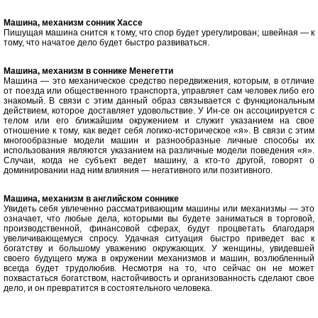
Машина, механизм cонник Хассе
Пишущая машина снится к тому, что спор будет урегулирован; швейная — к
тому, что начатое дело будет быстро развиваться.
Машина, механизм в соннике Менегетти
Машина — это механическое средство передвижения, которым, в отличие
от поезда или общественного транспорта, управляет сам человек либо его
знакомый. В связи с этим данный образ связывается с функциональным
действием, которое доставляет удовольствие. У Ин-се он ассоциируется с
телом или его ближайшим окружением и служит указанием на свое
отношение к тому, как ведет себя логико-историческое «я». В связи с этим
многообразные модели машин и разнообразные личные способы их
использования являются указанием на различные модели поведения «я».
Случаи, когда не субъект ведет машину, а кто-то другой, говорят о
доминировании над ним влияния — негативного или позитивного.
Машина, механизм в английском соннике
Увидеть себя увлеченно рассматривающим машины или механизмы — это
означает, что любые дела, которыми вы будете заниматься в торговой,
производственной, финансовой сферах, будут процветать благодаря
увеличивающемуся спросу. Удачная ситуация быстро приведет вас к
богатству и большому уважению окружающих. У женщины, увидевшей
своего будущего мужа в окружении механизмов и машин, возлюбленный
всегда будет трудолюбив. Несмотря на то, что сейчас он не может
похвастаться богатством, настойчивость и организованность сделают свое
дело, и он превратится в состоятельного человека.