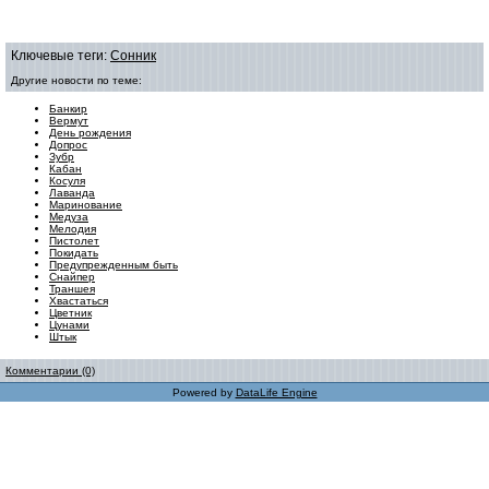
Ключевые теги:
Сонник
Другие новости по теме:
Банкир
Вермут
День рождения
Допрос
Зубр
Кабан
Косуля
Лаванда
Маринование
Медуза
Мелодия
Пистолет
Покидать
Предупрежденным быть
Снайпер
Траншея
Хвастаться
Цветник
Цунами
Штык
Комментарии (0)
Powered by
DataLife Engine