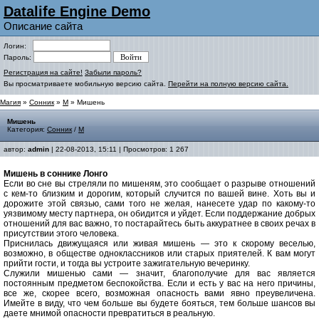
Datalife Engine Demo
Описание сайта
Логин:
Пароль:
Регистрация на сайте!
Забыли пароль?
Вы просматриваете мобильную версию сайта.
Перейти на полную версию сайта.
Магия
»
Сонник
»
М
» Мишень
Мишень
Категория:
Сонник
/
М
автор:
admin
| 22-08-2013, 15:11 | Просмотров: 1 267
Мишень в соннике Лонго
Если во сне вы стреляли по мишеням, это сообщает о разрыве отношений
с кем-то близким и дорогим, который случится по вашей вине. Хоть вы и
дорожите этой связью, сами того не желая, нанесете удар по какому-то
уязвимому месту партнера, он обидится и уйдет. Если поддержание добрых
отношений для вас важно, то постарайтесь быть аккуратнее в своих речах в
присутствии этого человека.
Приснилась движущаяся или живая мишень — это к скорому веселью,
возможно, в обществе одноклассников или старых приятелей. К вам могут
прийти гости, и тогда вы устроите зажигательную вечеринку.
Служили мишенью сами — значит, благополучие для вас является
постоянным предметом беспокойства. Если и есть у вас на него причины,
все же, скорее всего, возможная опасность вами явно преувеличена.
Имейте в виду, что чем больше вы будете бояться, тем больше шансов вы
даете мнимой опасности превратиться в реальную.