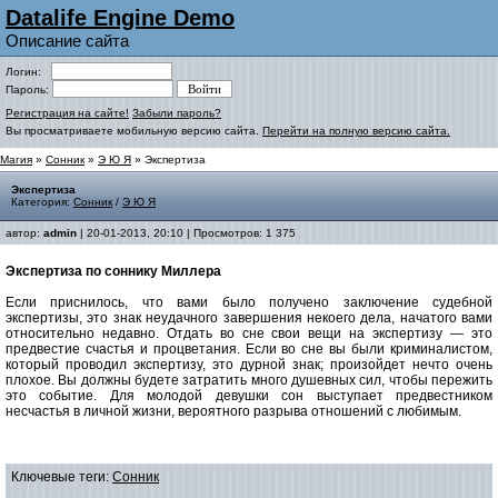
Datalife Engine Demo
Описание сайта
Логин:
Пароль:
Регистрация на сайте!
Забыли пароль?
Вы просматриваете мобильную версию сайта.
Перейти на полную версию сайта.
Магия
»
Сонник
»
Э Ю Я
» Экспертиза
Экспертиза
Категория:
Сонник
/
Э Ю Я
автор:
admin
| 20-01-2013, 20:10 | Просмотров: 1 375
Экспертиза по соннику Миллера
Если приснилось, что вами было получено заключение судебной
экспертизы, это знак неудачного завершения некоего дела, начатого вами
относительно недавно. Отдать во сне свои вещи на экспертизу — это
предвестие счастья и процветания. Если во сне вы были криминалистом,
который проводил экспертизу, это дурной знак; произойдет нечто очень
плохое. Вы должны будете затратить много душевных сил, чтобы пережить
это событие
.
Для молодой девушки сон выступает предвестником
несчастья в личной жизни, вероятного разрыва отношений с любимым.
Ключевые теги:
Сонник