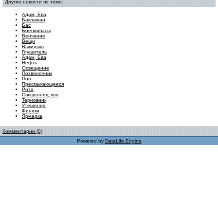
Другие новости по теме:
Адам, Ева
Баклажан
Бас
Боеприпасы
Венчание
Вещи
Выкидыш
Глушитель
Адам, Ева
Нефть
Освещение
Позвоночник
Поп
Пресмыкающееся
Роза
Священник, поп
Терновник
Утешение
Финики
Ярмарка
Комментарии (0)
Powered by
DataLife Engine